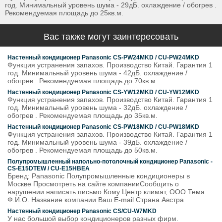
год. Минимальный уровень шума - 29дБ. охлаждение / обогрев .
Рекомендуемая площадь до 25кв.м.
Вас также могут заинтересовать
Настенный кондиционер Panasonic CS-PW24MKD / CU-PW24MKD
Функция устранения запахов. Производство Китай. Гарантия 1
год. Минимальный уровень шума - 42дБ. охлаждение /
обогрев . Рекомендуемая площадь до 70кв.м.
Настенный кондиционер Panasonic CS-YW12MKD / CU-YW12MKD
Функция устранения запахов. Производство Китай. Гарантия 1
год. Минимальный уровень шума - 32дБ. охлаждение /
обогрев . Рекомендуемая площадь до 35кв.м.
Настенный кондиционер Panasonic CS-PW18MKD / CU-PW18MKD
Функция устранения запахов. Производство Китай. Гарантия 1
год. Минимальный уровень шума - 39дБ. охлаждение /
обогрев . Рекомендуемая площадь до 50кв.м.
Полупромышленный напольно-потолочный кондиционер Panasonic -
CS-E15DTEW / CU-E15HBEA
Бренд: Panasonic Полупромышленные кондиционеры в
Москве Просмотреть на сайте компанииСообщить о
нарушении написать письмо Кому Центр климат, ООО Тема
Ф.И.О. Название компании Ваш E-mail Страна Австра
Настенный кондиционер Panasonic CS/CU-W7MKD
У нас большой выбор кондиционеров разных фирм.