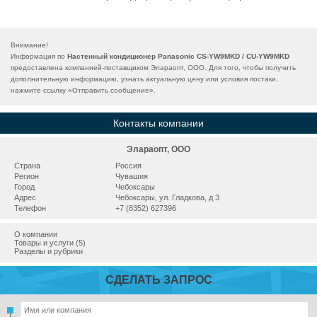
Внимание!
Информация по
Настенный кондиционер Panasonic CS-YW9MKD / CU-YW9MKD
предоставлена компанией-поставщиком Элараопт, ООО. Для того, чтобы получить
дополнительную информацию, узнать актуальную цену или условия постаки,
нажмите ссылку «
Отправить сообщение
».
Контакты компании
Элараопт, ООО
Страна
Россия
Регион
Чувашия
Город
Чебоксары
Адрес
Чебоксары, ул. Гладкова, д 3
Телефон
+7 (8352) 627396
О компании
Товары и услуги (5)
Разделы и рубрики
СДЕЛАТЬ ЗАПРОС