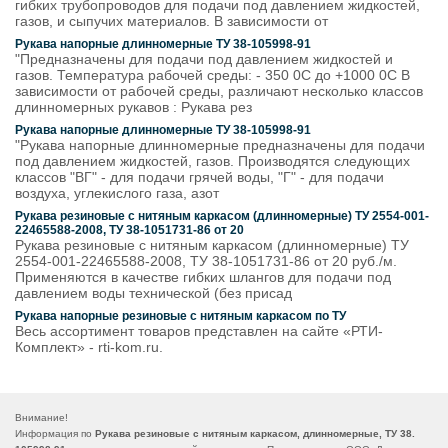
гибких трубопроводов для подачи под давлением жидкостей,
газов, и сыпучих материалов. В зависимости от
Рукава напорные длинномерные ТУ 38-105998-91
"Предназначены для подачи под давлением жидкостей и
газов. Температура рабочей среды: - 350 0С до +1000 0С В
зависимости от рабочей среды, различают несколько классов
длинномерных рукавов : Рукава рез
Рукава напорные длинномерные ТУ 38-105998-91
"Рукава напорные длинномерные предназначены для подачи
под давлением жидкостей, газов. Производятся следующих
классов "ВГ" - для подачи грячей воды, "Г" - для подачи
воздуха, углекислого газа, азот
Рукава резиновые с нитяным каркасом (длинномерные) ТУ 2554-001-
22465588-2008, ТУ 38-1051731-86 от 20
Рукава резиновые с нитяным каркасом (длинномерные) ТУ
2554-001-22465588-2008, ТУ 38-1051731-86 от 20 руб./м.
Применяются в качестве гибких шлангов для подачи под
давлением воды технической (без присад
Рукава напорные резиновые с нитяным каркасом по ТУ
Весь ассортимент товаров представлен на сайте «РТИ-
Комплект» - rti-kom.ru.
Внимание!
Информация по
Рукава резиновые с нитяным каркасом, длинномерные, ТУ 38.