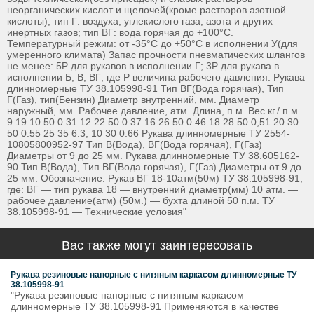
неорганических кислот и щелочей(кроме растворов азотной
кислоты); тип Г: воздуха, углекислого газа, азота и других
инертных газов; тип ВГ: вода горячая до +100°С.
Температурный режим: от -35°С до +50°С в исполнении У(для
умеренного климата) Запас прочности пневматических шлангов
не менее: 5Р для рукавов в исполнении Г; 3Р для рукава в
исполнении Б, В, ВГ; где Р величина рабочего давления. Рукава
длинномерные ТУ 38.105998-91 Тип ВГ(Вода горячая), Тип
Г(Газ), тип(Бензин) Диаметр внутренний, мм. Диаметр
наружный, мм. Рабочее давление, атм. Длина, п.м. Вес кг./ п.м.
9 19 10 50 0.31 12 22 50 0.37 16 26 50 0.46 18 28 50 0,51 20 30
50 0.55 25 35 6.3; 10 30 0.66 Рукава длинномерные ТУ 2554-
10805800952-97 Тип В(Вода), ВГ(Вода горячая), Г(Газ)
Диаметры от 9 до 25 мм. Рукава длинномерные ТУ 38.605162-
90 Тип В(Вода), Тип ВГ(Вода горячая), Г(Газ) Диаметры от 9 до
25 мм. Обозначение: Рукав ВГ 18-10атм(50м) ТУ 38.105998-91,
где: ВГ — тип рукава 18 — внутренний диаметр(мм) 10 атм. —
рабочее давление(атм) (50м.) — бухта длиной 50 п.м. ТУ
38.105998-91 — Технические условия"
Вас также могут заинтересовать
Рукава резиновые напорные с нитяным каркасом длинномерные ТУ
38.105998-91
"Рукава резиновые напорные с нитяным каркасом
длинномерные ТУ 38.105998-91 Применяются в качестве