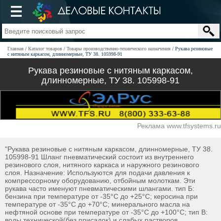
Главная
Каталог товаров
Товары производственно-технического назначения
Рукава резиновые
с нитяным каркасом, длинномерные, ТУ 38. 105998-91
Рукава резиновые с нитяным каркасом,
длинномерные, ТУ 38. 105998-91
Реклама www.tfsystems.ru
"Рукава резиновые с нитяным каркасом, длинномерные, ТУ 38.
105998-91 Шланг пневматический состоит из внутреннего
резинового слоя, нитяного каркаса и наружного резинового
слоя. Назначение: Используются для подачи давления к
компрессорному оборудованию, отбойным молоткам. Эти
рукава часто именуют пневматическими шлангами. тип Б:
бензина при температуре от -35°С до +25°С; керосина при
температуре от -35°С до +70°С; минерального масла на
нефтяной основе при температуре от -35°С до +100°С; тип В:
воды технической(без присадок) и слабых растворов