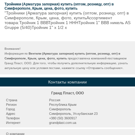
Тройники (Арматура запорная) купить (оптом, розницу, опт) в
Симферополе, Крым, цена, фото, купить
"Тройники (Арматура запорная) купить (оптом, розницу, опт) в
Симферополе, Крым, цена, фото, купитьАссортимент
товара:Тройник 1 ВВВТройник 1 НННТройник 1" ВВВ никель AS
Gruppe (5/40)Тройник 1" х 1/2 х
Внимание!
Информация по
Вентили (Арматура запорная) купить (оптом, розницу, опт) в
Симферополе, Крым, цена, фото, купить
предоставлена компанией-поставщиком
Гранд Пласт, ООО. Для того, чтобы получить дополнительную информацию, узнать
актуальную цену или условия постаки, нажмите ссылку «
Отправить сообщение
».
Контакты компании
Гранд Пласт, ООО
Страна
Россия
Регион
Республика Крым
Город
Симферополь
Адрес
Симферополь, Ул.кубанская 23
Телефон
+380 (50) 3600917
Интернет
grandplast.com.ua
О компании