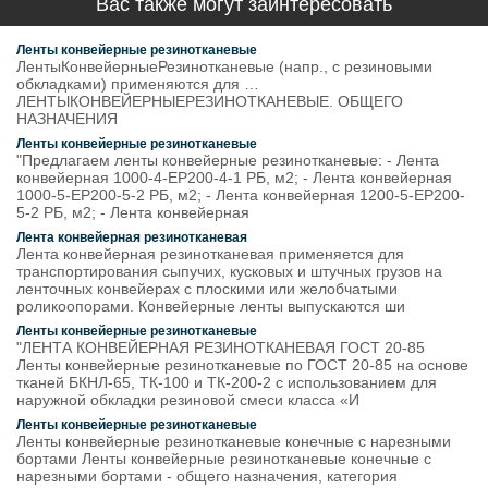
Вас также могут заинтересовать
Ленты конвейерные резинотканевые
ЛентыКонвейерныеРезинотканевые (напр., с резиновыми
обкладками) применяются для …
ЛЕНТЫКОНВЕЙЕРНЫЕРЕЗИНОТКАНЕВЫЕ. ОБЩЕГО
НАЗНАЧЕНИЯ
Ленты конвейерные резинотканевые
"Предлагаем ленты конвейерные резинотканевые: - Лента
конвейерная 1000-4-ЕР200-4-1 РБ, м2; - Лента конвейерная
1000-5-ЕР200-5-2 РБ, м2; - Лента конвейерная 1200-5-ЕР200-
5-2 РБ, м2; - Лента конвейерная
Лента конвейерная резинотканевая
Лента конвейерная резинотканевая применяется для
транспортирования сыпучих, кусковых и штучных грузов на
ленточных конвейерах с плоскими или желобчатыми
роликоопорами. Конвейерные ленты выпускаются ши
Ленты конвейерные резинотканевые
"ЛЕНТА КОНВЕЙЕРНАЯ РЕЗИНОТКАНЕВАЯ ГОСТ 20-85
Ленты конвейерные резинотканевые по ГОСТ 20-85 на основе
тканей БКНЛ-65, ТК-100 и ТК-200-2 с использованием для
наружной обкладки резиновой смеси класса «И
Ленты конвейерные резинотканевые
Ленты конвейерные резинотканевые конечные с нарезными
бортами Ленты конвейерные резинотканевые конечные с
нарезными бортами - общего назначения, категория