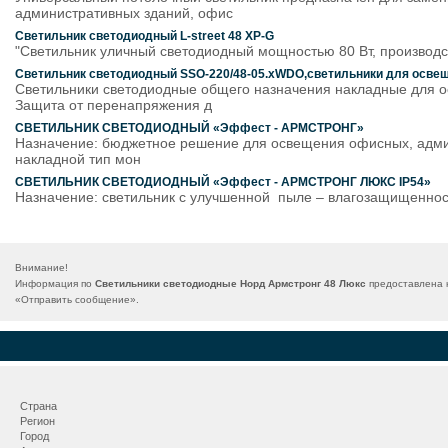
административных зданий, офис
Светильник светодиодный L-street 48 XP-G
"Светильник уличный светодиодный мощностью 80 Вт, производств
Светильник светодиодный SSO-220/48-05.xWDO,светильники для осв
Светильники светодиодные общего назначения накладные для о
Защита от перенапряжения д
СВЕТИЛЬНИК СВЕТОДИОДНЫЙ «Эффест - АРМСТРОНГ»
Назначение: бюджетное решение для освещения офисных, админ
накладной тип мон
СВЕТИЛЬНИК СВЕТОДИОДНЫЙ «Эффест - АРМСТРОНГ ЛЮКС IP54»
Назначение: светильник с улучшенной пыле – влагозащищеннос
Внимание!
Информация по
Светильники светодиодные Норд Армстронг 48 Люкс
предоставлена к
«
Отправить сообщение
».
Страна
Регион
Город