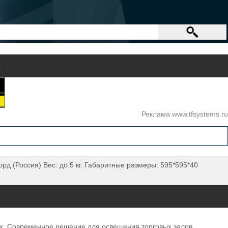
с
Реклама www.tfsystems.ru
д (Россия) Вес: до 5 кг. Габаритные размеры: 595*595*40
х. Современное решение для освещения торговых залов,