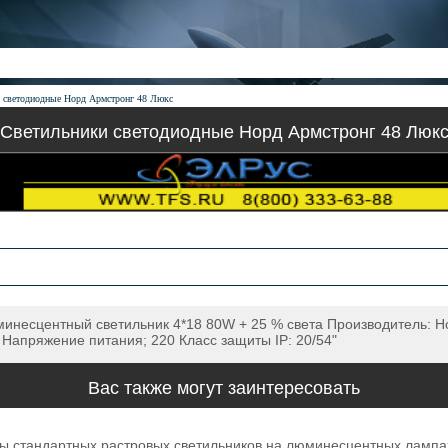
 светодиодные Норд Армстронг 48 Люкс
Светильники светодиодные Норд Армстронг 48 Люк
несцентный светильник 4*18 80W + 25 % света Производитель: Нор
 Напряжение питания; 220 Класс защиты IP: 20/54"
Вас также могут заинтересовать
ы стандартных растровых светильников на люминесцентных лампа