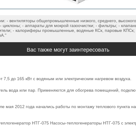
и: - вентиляторы общепромышленные низкого, среднего, высоког
- циклоны; - аппараты для мокрой газоочистки; - фильтры; - клап
ители; - калориферы промышленные, водяные КСк, паровые КПСк; -
A."
Вас также могут заинтересовать
7,5 до 165 кВт с водяным или электрическим нагревом воздуха.
итель вода или пар. Применяются для обогрева помещений, подкл
ле мая 2012 года начались работы по монтажу теплового пункта на
-теплогенератор НТГ-075 Насосы-теплогенераторы НТГ-075 с элек