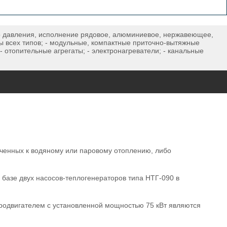
о давления, исполнение рядовое, алюминиевое, нержавеющее,
аны всех типов; - модульные, компактные приточно-вытяжные
 отопительные агрегаты; - электронагреватели; - канальные
юченных к водяному или паровому отоплению, либо
 базе двух насосов-теплогенераторов типа НТГ-090 в
тродвигателем с установленной мощностью 75 кВт являются