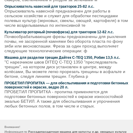
Опрыскиватель навесной для тракторов 25-82 л.с.
Опрыскиватель навесной предназначен для работы в
сельском хозяйстве и служит для обработки пестицидами
полевых культур (зерновых, свеклы, овощей, картофеля) в том
числе возделываемых по интенсивной те
Культиватор роторный (почвофреза) для тракторов 12-82 л.с.
Почвообрабатывающие фрезы предназначены для рыхления
почвы, не засоренной камнями без оборота пласта по фону
зяби или весновспашки. Фреза за один проход выполняет
следующие технологические операции: ф
Машина для разделки трещин Дайтек C-TEQ 1350, Робин 13,5 л.с.
"С нарезчиком швов DITEQ C-TEQ 1350 "преследователь
трещин", на котором диск установлен в центре, между
колёсами, Вы можете легко прорезать трещины в асфальте и
бетоне, следуя линиям трещин. Глубина р
ПРОБЕТИЛ ПРОПИТКА — для обеспыливания и подготовки бетонных
поверхностей к окраске, ведро 20 л.
ПРОБЕТИЛ ПРОПИТКА - пропитка применяется для
подготовки бетонных поверхностей к окраске износостойкой
эмалью БЕТИЛ. А также для обеспыливания и упрочнения
любых бетонных полов, в том числе и старых.
Внимание!
Информация по
Рассадопасадочная машина для капусты и др. овощных культур