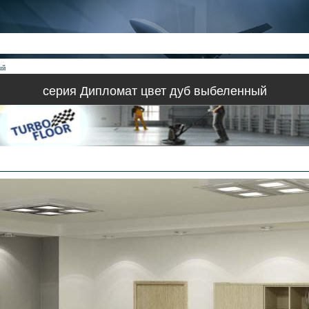
ый
серия Дипломат цвет дуб выбеленный