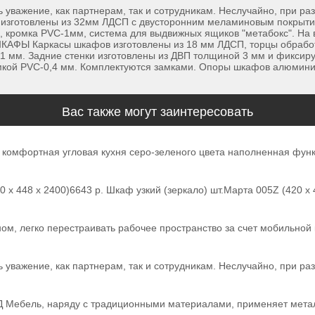
 уважение, как партнерам, так и сотрудникам. Неслучайно, при ра
зготовлены из 32мм ЛДСП с двусторонним меламиновым покрытие
 кромка PVC-1мм, система для выдвижных ящиков "метабокс". На 
ШКАФЫ Каркасы шкафов изготовлены из 18 мм ЛДСП, торцы обрабо
 мм. Задние стенки изготовлены из ДВП толщиной 3 мм и фиксиру
омкой PVC-0,4 мм. Комплектуются замками. Опоры шкафов алюмини
Вас также могут заинтересовать
и комфортная угловая кухня серо-зеленого цвета наполненная фун
 х 448 х 2400)6643 р. Шкаф узкий (зеркало) шт.Марта 005Z (420 х 
ом, легко перестраивать рабочее пространство за счет мобильной 
 уважение, как партнерам, так и сотрудникам. Неслучайно, при ра
Д Мебель, наряду с традиционными материалами, применяет мета