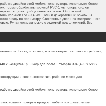
зработке дизайна этой мебели конструкторы используют более
м, торцы обработаны кромкой PVC-1 мм, опоры столов
верхних ящиках тумб установлен замок. Опоры тумб
таны кромкой PVC-0,4 мм. Топы и декоративные боковины
ются в пазу по периметру. Стеклянные двери из матированного
евые. Ручки металлические с отделкой под алюминий. Все
кционалом. Как видите сами, все имеющие шкафчики и тумбочки,
448 х 2400)8937 р. Шкаф для белья шт.Марта 004 (420 х 588 х
конструкции и совершенствовать рабочее место для
зработке дизайна этой мебели конструкторы используют более
ллооснования, которые придают мебели изящные легкие