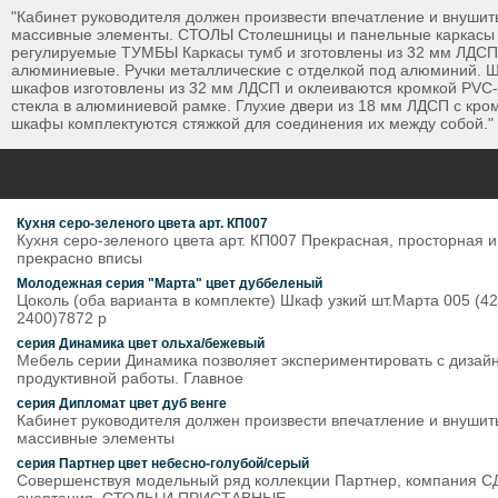
"Кабинет руководителя должен произвести впечатление и внушить
массивные элементы. СТОЛЫ Столешницы и панельные каркасы и
регулируемые ТУМБЫ Каркасы тумб и зготовлены из 32 мм ЛДСП,
алюминиевые. Ручки металлические с отделкой под алюминий. 
шкафов изготовлены из 32 мм ЛДСП и оклеиваются кромкой PVC-1
стекла в алюминиевой рамке. Глухие двери из 18 мм ЛДСП с кр
шкафы комплектуются стяжкой для соединения их между собой."
Кухня серо-зеленого цвета арт. КП007
Кухня серо-зеленого цвета арт. КП007 Прекрасная, просторная 
прекрасно вписы
Молодежная серия "Марта" цвет дуббеленый
Цоколь (оба варианта в комплекте) Шкаф узкий шт.Марта 005 (420
2400)7872 р
серия Динамика цвет ольха/бежевый
Мебель серии Динамика позволяет экспериментировать с дизайн
продуктивной работы. Главное
серия Дипломат цвет дуб венге
Кабинет руководителя должен произвести впечатление и внушить
массивные элементы
серия Партнер цвет небесно-голубой/серый
Совершенствуя модельный ряд коллекции Партнер, компания С