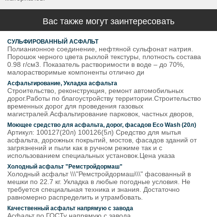
Вас также могут заинтересовать
СУЛЬФИРОВАННЫЙ АСФАЛЬТ
Полианионное соединение, нефтяной сульфонат натрия.
Порошок черного цвета рыхлой текстуры, плотность состава
0.98 г/см3. Показатель растворимости в воде – до 70%,
малорастворимые компоненты отлично ди
Асфальтирование, Укладка асфальта
Строительство, реконструкция, ремонт автомобильных
дорог.Работы по благоустройству территории.Строительство
временных дорог для проведения газовых
магистралей.Асфальтирование парковок, частных дворов,
Моющее средство для асфальта, дорог, фасадов Eco Wash (20л)
Артикул: 100127(20л) 100126(5л) Средство для мытья
асфальта, дорожных покрытий, мостов, фасадов зданий от
загрязнений и пыли как в ручном режиме так и с
использованием специальных установок.Цена указа
Холодный асфальт "Ремстройдормаш"
Холодный асфальт \\\"Ремстройдормаш\\\" фасованный в
мешки по 22.7 кг. Укладка в любые погодные условия. Не
требуется специальная техника и знания. Достаточно
равномерно распределить и утрамбовать.
Качественный асфальт напрямую с завода
Асфальт по ГОСТу напрямую с завода