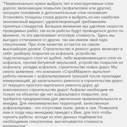
"Первоначально нужно выбрать тип и конструктивные слои
дороги, включающие покрытие (асфальтовое или другое),
несущее основание и дополнительные слои основания.
Установить толщины слоев дороги и выбрать из них наиболее
экономичный вариант, удовлетворяющий требованиям
принятых стандартов. Большое внимание мы уделяем скорости
проводимых работ, так если работы будут проводиться долго по
времени, то это увеличивает итоговую стоимость. Здесь мы
выгодно отличаемся от других, так как имеем свой парк
спецтехники. При этом качество остается на самом
высочайшем уровне. Строительство и ремонт дорог, включает в
себя: разборку покрытия из асфальта, устройство
подстилающего слоя из щебня, либо выравнивающего слоя из
асфальта, пролив битумной эмульсией, устройство покрытия из
асфальта, укладка асфальта, строительство новых дорог. Мы
смело заявляем, что компания «СтройМаркет» выполнит
работы начиная с асфальтирования траншей после прокладки
коммуникаций, до капитального ремонта и строительства дорог;
от текущего простого карточного ремонта дорог, до
комплексного строительство дорог! Асфальт необходим не
только на объектах где нет асфальтового покрытия, она
требуется предприятиям для увеличения привлекательности и
имиджа. Для некоммерческих территорий, качественная
асфальтировка - это отсутствие пыли, грязи и луж. Позвоните
нам и тогда наш менеджер приедет к Вам, для того чтобы
оценить работы, исходя из этих данных подбирается
необходимая спецтехника, высчитывается стоимость
материалов."