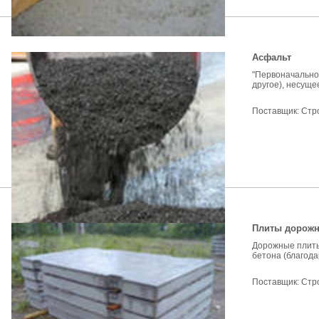
Асфальт
"Первоначально
другое), несуще
Поставщик:
Стр
Плиты дорожны
Дорожные плиты
бетона (благода
Поставщик:
Стр