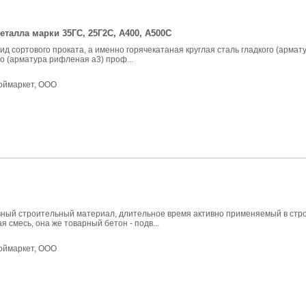
еталла марки 35ГС, 25Г2С, А400, А500С
вид сортового проката, а именно горячекатаная круглая сталь гладкого (армату
о (арматура рифленая а3) проф...
оймаркет, ООО
авный строительный материал, длительное время активно применяемый в стр
я смесь, она же товарный бетон - подв...
оймаркет, ООО