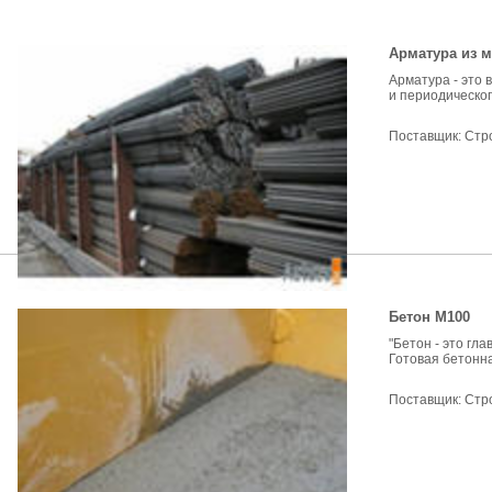
Арматура из м
Арматура - это 
и периодическог
Поставщик:
Стр
Бетон М100
"Бетон - это гл
Готовая бетонна
Поставщик:
Стр