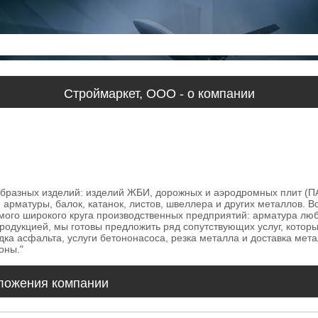
Строймаркет, ООО - о компании
разных изделий: изделий ЖБИ, дорожных и аэродромных плит (ПАГ
арматуры, балок, катанок, листов, швеллера и других металлов. В
ого широкого круга производственных предприятий: арматура любог
продукцией, мы готовы предложить ряд сопутствующих услуг, котор
дка асфальта, услуги бетононасоса, резка металла и доставка ме
оны."
ложения компании