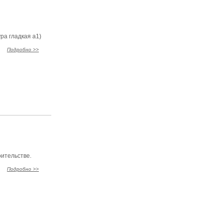
ра гладкая а1)
Подробно >>
оительстве.
Подробно >>