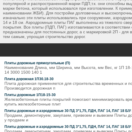
популярной и распространенной марки ПДП,т.к. они способны вы
марки бетона, который использовался при изготовлении. К пример
наименовании ЖБИ). Для постройки долговечных и высокопрочных
изначально эти плиты использовались при сооружении, аэродромн
14 и 18 см. Аэродромные плиты ПАГ выполнены из тяжелого свер
покрытия. Все плиты (ПДП, ПАГ) изготавливаются в соответствии
предназначены для постоянных дорог, а с маркировкой 2П - для
тем самым, упрощая строительство дорог.
Плиты дорожные прямоугольные (П)
Наименование Длина, мм Ширина, мм Высота, мм Вес, кг 1П 18-1
14 3000 1500 140 1
Плита дорожная 1П30.18-30
Плита дорожная применяется для строительства временных и п
Производится дорожная п
Плиты дорожные 1П18-15-30
Железобетонные плиты покрытий помогают минимизировать врем
купить железобетонные плит
Плиты дорожные и аэродромные 30 ПД 3*1,75, ПДН, ПАГ 14, ПАГ 18 Б/У 
Продаем, демонтируем, закупаем, привезем и вывезем Плиты дор
у продаем и
Плиты дорожные и аэродромные 30 ПД 3*1,75, ПДН, ПАГ 14, ПАГ 18 Б/У 
Продаем, демонтируем, закупаем, привезем и вывезем Плиты дор