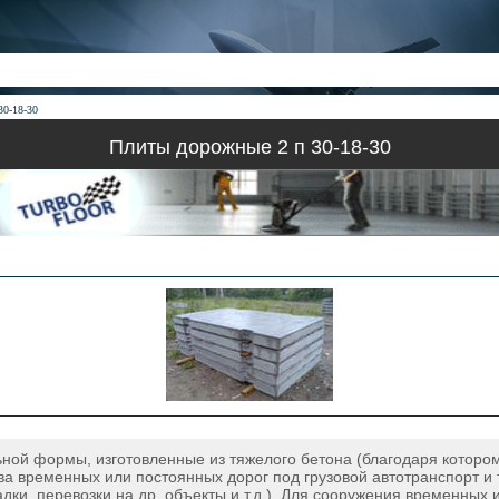
30-18-30
Плиты дорожные 2 п 30-18-30
ой формы, изготовленные из тяжелого бетона (благодаря котором
 временных или постоянных дорог под грузовой автотранспорт и 
адки, перевозки на др. объекты и т.д.). Для сооружения временны