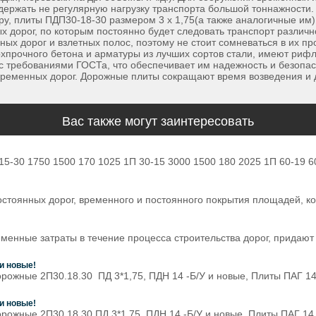
держать не регулярную нагрузку транспорта большой тоннажности. 
у, плиты ПДП30-18-30 размером 3 х 1,75(а также аналогичные им) м
 дорог, по которым постоянно будет следовать транспорт различ
ых дорог и взлетных полос, поэтому не стоит сомневаться в их п
хпрочного бетона и арматуры из лучших сортов стали, имеют рифл
 с требованиями ГОСТа, что обеспечивает им надежность и безопа
 временных дорог. Дорожные плиты сокращают время возведения и
Вас также могут заинтересовать
5-30 1750 1500 170 1025 1П 30-15 3000 1500 180 2025 1П 60-19 6
остоянных дорог, временного и постоянного покрытия площадей, 
енные затраты в течение процесса строительства дорог, придают
и новые!
ожные 2П30.18.30 ПД 3*1,75, ПДН 14 -Б/У и новые, Плиты ПАГ 14 б
и новые!
ожные 2П30.18.30 ПД 3*1,75, ПДН 14 -Б/У и новые, Плиты ПАГ 14 б