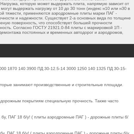
Нагрузка, которую может выдержать плита, напрямую зависит от
огут выдержать нагрузку от 10 до 30 тонн (индекс н10 или н30 в
ной тяжести, применяются аэродромные плиты марки ПАГ -
рочности и надежности. Существует 2-а основных вида по толщине
еную поверхность, что способствует большей прочности
сность. Согласно ГОСТУ 21921.0-84 плиты с маркировкой 1П -
 демонтажа постоянных и временных автодорог и аэродромов,
000 1870 140 3900 ПД 30-12.5-14 3000 1250 140 1325 ПД 30-15-
которые занимают производственные и строительные площади.
 дорожным покрытиям специальную прочность. Также часто
у, ПАГ 18 б/у! ( плиты аэродромные ПАГ ) - дорожные плиты б/
у, ПАГ 18 б/у! ( плиты аэродромные ПАГ ) - дорожные плиты б/у