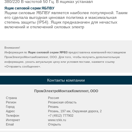
380/220 В частотой 50 Гц. В ящиках устанавл
Ящик силовой серии ЯБПВУ
Ящики силовые ЯБПВУ является наиболее популярной. Таким
его сделала выгодная ценовая политика и максимальная
степень защиты (IP54). Ящик предназначен для нечастых
включений и отключений силовых электр
Внимание!
Информация по
Ящик силовой серии ЯРВЗ
предоставлена компанией-поставщиком
ПромЭлектроМонтажКомплект, ООО. Для того, чтобы получить дополнительную
информацию, узнать актуальную цену или условия постаки, нажмите ссылку
«
Отправить сообщение
».
Контакты компании
ПромЭлектроМонтажКомплект, ООО
Страна
Россия
Регион
Рязанская область
Город
Рязань
Адрес
Рязань, 197 км, Окружная дорога, 2
Телефон
+7 (4912) 777902
Интернет
www.rzkk.ru
Email
Открыть