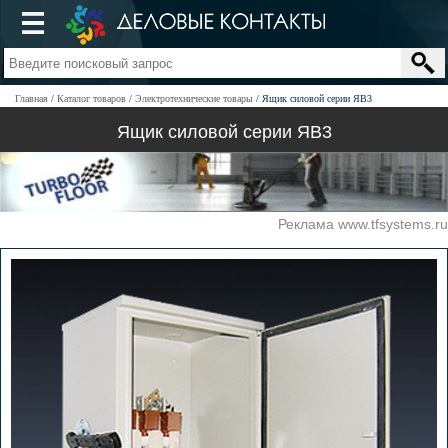
Главная
Каталог товаров
Электротехнические товары
Ящик силовой серии ЯВ3
Ящик силовой серии ЯВ3
Реклама www.tfsystems.ru