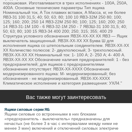
порошковая. Изготавливается в трех исполнениях - 100А, 250А,
400А. Основные технические параметры Тип ящика
Номинальный ток, А Ток плавких вставок, А Масса, кг, не более
ЯВЗ-31 100 31,5; 40; 50; 63; 80; 100 10 ЯВЗ-32М 250 80; 100;
125; 160; 200; 250 14 ЯВЗ-22М 250 80; 100; 125; 160; 200; 250
14 ЯВЗ-31-1М 100 - 6 ЯВЗ-32-1М 250 - 7 ЯВЗШ-31 100 31,5; 40;
50; 63; 80; 100 15 ЯВЗ-34 400 200; 250; 315; 355; 400 29
Структура условного обозначения ЯВЗX-XX-XX XX ЯВЗ — Ящик
выключатель защищенный. ЯВЗХ-XX-XX XX Буква Ш для
исполнения ящика со штепсельным соединителем. ЯВЗХ-XX-XX
XX Количество полюсов: 2- двухполюсный; 3- трехполюсный.
ЯВЗХ-XX-XX XX Номинальный ток: 1- 100 А; 2- 250 А; 4- 400 А.
ЯВЗХ-XХ-XХ ХX Обозначение наличия предохранителей: 1 - без
предохранителей; для ящиков с предохранителями
обозначение отсутствует. ЯВЗХ-XХ-ХXХX Обозначение
модернизированного ящика: М- модернизированный; без
обозначения - не модернизированный. ЯВЗХ-XХ-ХХХX
Климатическое исполнение и категория размещения: УХЛ4."
Вас также могут заинтересовать
Ящики силовые серии ЯБ
Ящики силовые со встроенными в них блоками
«предохранитель - выключатель» предназначены для
нечастых (не более 3 в час с интервалами между ними не
менее 3 мин) включений и отключений силовых электриче