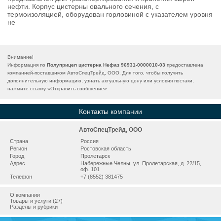
нефти. Корпус цистерны овального сечения, с
термоизоляцией, оборудован горловиной с указателем уровня
не
Внимание!
Информация по
Полуприцеп цистерна Нефаз 96931-0000010-03
предоставлена
компанией-поставщиком АвтоСпецТрейд, ООО. Для того, чтобы получить
дополнительную информацию, узнать актуальную цену или условия постаки,
нажмите ссылку «
Отправить сообщение
».
Контакты компании
АвтоСпецТрейд, ООО
Страна
Россия
Регион
Ростовская область
Город
Пролетарск
Адрес
Набережные Челны, ул. Пролетарская, д. 22/15,
оф. 101
Телефон
+7 (8552) 381475
О компании
Товары и услуги (27)
Разделы и рубрики