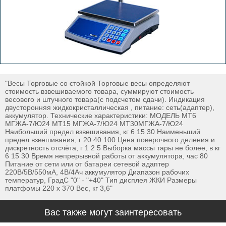
"Весы Торговые со стойкой Торговые весы определяют
стоимость взвешиваемого товара, суммируют стоимость
весового и штучного товара(с подсчетом сдачи). Индикация
двусторонняя жидкокристаллическая , питание: сеть(адаптер),
аккумулятор. Технические характеристики: МОДЕЛЬ МТ6
МГЖА-7/Ю24 МТ15 МГЖА-7/Ю24 МТ30МГЖА-7/Ю24
Наибольший предел взвешивания, кг 6 15 30 Наименьший
предел взвешивания, г 20 40 100 Цена поверочного деления и
дискретность отсчёта, г 1 2 5 Выборка массы тары не более, в кг
6 15 30 Время непрерывной работы от аккумулятора, час 80
Питание от сети или от батареи сетевой адаптер
220В/5В/550мА, 4В/4Ач аккумулятор Диапазон рабочих
температур, ГрадС "0" - "+40" Тип дисплея ЖКИ Размеры
платфомы 220 х 370 Вес, кг 3,6"
Вас также могут заинтересовать