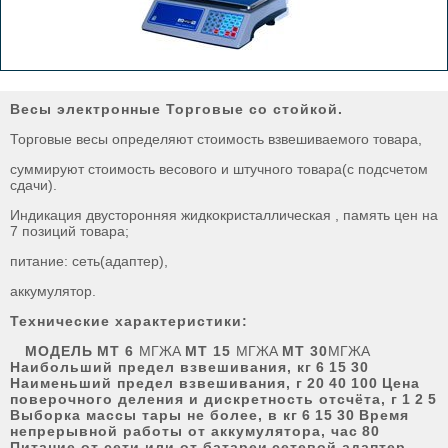
Весы электронные Торговые со стойкой.
Торговые весы определяют стоимость взвешиваемого товара,
суммируют стоимость весового и штучного товара(с подсчетом
сдачи).
Индикация двусторонняя жидкокристаллическая , память цен на
7 позиций товара;
питание: сеть(адаптер),
аккумулятор.
Технические характеристики:
МОДЕЛЬ
МТ
6
МГЖА
МТ
15
МГЖА
МТ
30
МГЖА
Наибольший предел взвешивания, кг
6
15
30
Наименьший предел взвешивания, г
20
40
100
Цена
поверочного деления и дискретность отсчёта, г
1
2
5
Выборка массы тары не более, в кг
6
15
30
Время
непрерывной работы от аккумулятора, час
80
Питание от сети или от батареи
сетевой адаптер