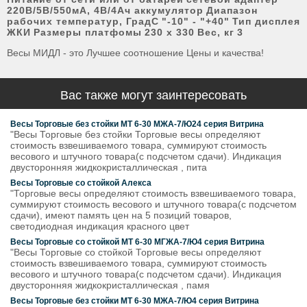
220В/5В/550мА, 4В/4Ач аккумулятор
Диапазон
рабочих температур, ГрадС
"-10" - "+40"
Тип дисплея
ЖКИ
Размеры платфомы
230 х 330
Вес, кг
3
Весы МИДЛ - это Лучшее соотношение Цены и качества!
Вас также могут заинтересовать
Весы Торговые без стойки МТ 6-30 MЖА-7/Ю24 серия Витрина
"Весы Торговые без стойки Торговые весы определяют
стоимость взвешиваемого товара, суммируют стоимость
весового и штучного товара(с подсчетом сдачи). Индикация
двусторонняя жидкокристаллическая , пита
Весы Торговые со стойкой Алекса
"Торговые весы определяют стоимость взвешиваемого товара,
суммируют стоимость весового и штучного товара(с подсчетом
сдачи), имеют память цен на 5 позиций товаров,
светодиодная индикация красного цвет
Весы Торговые со стойкой МТ 6-30 MГЖА-7/Ю4 серия Витрина
"Весы Торговые со стойкой Торговые весы определяют
стоимость взвешиваемого товара, суммируют стоимость
весового и штучного товара(с подсчетом сдачи). Индикация
двусторонняя жидкокристаллическая , памя
Весы Торговые без стойки МТ 6-30 MЖА-7/Ю4 серия Витрина