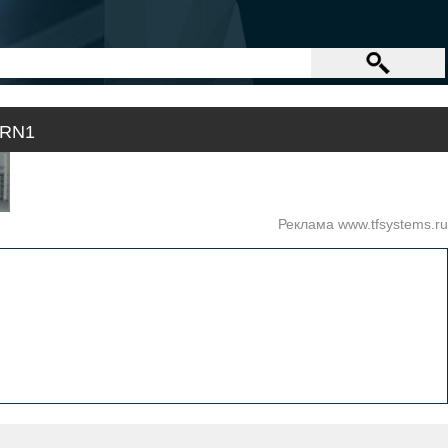
HRN1
Реклама www.tfsystems.ru