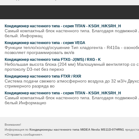
Кондиционер настенного типа - серия TITAN - KSGH_H/KSRH_H
Самый компактный блок настенного типа. Благодаря подвижной л
белый. Информац
Кондиционер настенного типа - серия VEGA
Функции тепло/холод/осушение Тип хладогента - R410a - озон
позволяет программировать вкл/в
Кондиционер настенного типа FTXG -J(W/S) / RXG - K
Небольшая высота блока (204 мм) Малошумный вентилятор со сп
протоколу D3-net без перехо
Кондиционер настенного типа FTXR / RXR
Система подачи свежего атмосферного воздуха до 32 м3/ч Двухс
стримерного разряда во
Кондиционер настенного типа - серия TITAN - KSGH_H/KSRH_H
Самый компактный блок настенного типа. Благодаря подвижной л
белый.Информацио
Внимание!
Информация по
Кондиционеры настенного типа MIDEA Neola MS11D-07HRN1
предоста
«
Отправить сообщение
».