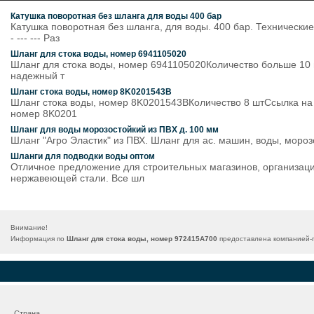
Катушка поворотная без шланга для воды 400 бар
Катушка поворотная без шланга, для воды. 400 бар. Технические
- --- --- Раз
Шланг для стока воды, номер 6941105020
Шланг для стока воды, номер 6941105020Количество больше 10 ш
надежный т
Шланг стока воды, номер 8K0201543B
Шланг стока воды, номер 8K0201543BКоличество 8 штСсылка на н
номер 8K0201
Шланг для воды морозостойкий из ПВХ д. 100 мм
Шланг "Агро Эластик" из ПВХ. Шланг для ас. машин, воды, мороз
Шланги для подводки воды оптом
Отличное предложение для строительных магазинов, организаций
нержавеющей стали. Все шл
Внимание!
Информация по
Шланг для стока воды, номер 972415A700
предоставлена компанией-п
Страна