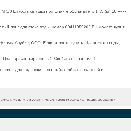
 3/8 Ёмкость катушки при шланге 516 диаметр 14,5 (м) 18 --- --
зать Шланг для стока воды, номер 6941105020? Вы можете купить
B фирмы Анубис, ООО. Если желаете купить Шланг стока воды,
C Цвет: красно-коричневый. Свойства: шланг из П
шланг для подводки воды (гайка-гайка) с оплеткой из
актуальную цену или условия постаки, нажмите ссылку «
Отправить сообщение
».