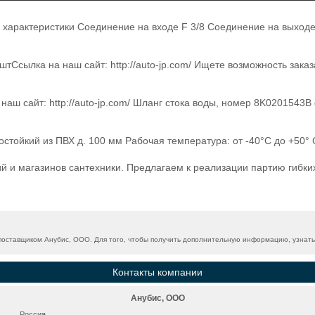
 характеристики Соединение на входе F 3/8 Соединение на выходе M
тСсылка на наш сайт: http://auto-jp.com/ Ищете возможность зака
аш сайт: http://auto-jp.com/ Шланг стока воды, номер 8K0201543
остойкий из ПВХ д. 100 мм Рабочая температура: от -40°C до +50° 
 и магазинов сантехники. Предлагаем к реализации партию гибких 
оставщиком Анубис, ООО. Для того, чтобы получить дополнительную информацию, узнать 
Контакты компании
Анубис, ООО
Россия