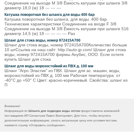
Соединение на выходе M 3/8 Ёмкость катушки при шланге 3/8
диаметр 18,0 (м) 18 --- --- ---
Катушка поворотная без шланга для воды 400 бар
Катушка поворотная без шланга, для воды. 400 бар.
Технические характеристики Соединение на входе F 3/8
Соединение на выходе M 3/8 Ёмкость катушки при шланге 516
диаметр 14,5 (м) 18 --- --- --- --- Раз
Шланг для стока воды, номер 972415A700
Шланг для стока воды, номер 972415A700Количество больше
10 штСсылка на наш сайт: http://auto-jp.com/ Шланг для стока
воды, номер 972415A700 фирмы Анубис, ООО. Если хотите
купить Шланг для стока
Шланг для воды морозостойкий из ПВХ д. 100 мм
Шланг "Агро Эластик" из ПВХ. Шланг для ас. машин, воды,
морозостойкий из ПВХ д. 100 мм Рабочая температура: от
-40°C до +50° C Цвет: красно-коричневый. Свойства: шланг из
П
Внимание!
Информация по
Шланги для подводки воды оптом
предоставлена компанией-
поставщиком ИП Силантьев Павел Викторович. Для того, чтобы получить
дополнительную информацию, узнать актуальную цену или условия постаки,
нажмите ссылку «
Отправить сообщение
».