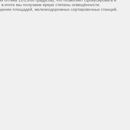
оптика 12/25/60 градусов), что позволяет сфокусировать и
и в итоге мы получаем яркую степень освещённости.
ещении площадей, железнодорожных сортировочных станций,