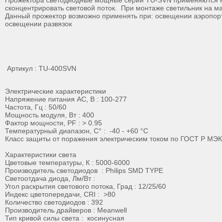
Прожектора светодиодные мощные серии TU-SVN применяются на б
сконцентрировать световой поток. При монтаже светильник на ма
Данный прожектор возможно применять при: освещении аэропор
освещении развязок
Артикул : TU-400SVN
Электрические характеристики
Напряжение питания AC, В : 100-277
Частота, Гц : 50/60
Мощность модуля, Вт : 400
Фактор мощности, PF : > 0.95
Температурный диапазон, С° : -40 - +60 °С
Класс защиты от поражения электрическим током по ГОСТ Р МЭК 
Характеристики света
Цветовые температуры, К : 5000-6000
Производитель светодиодов : Philips SMD TYPE
Светоотдача диода, Лм/Вт :
Угол раскрытия светового потока, Град : 12/25/60
Индекс цветопередачи, CRI : >80
Количество светодиодов : 392
Производитель драйверов : Meanwell
Тип кривой силы света : косинусная