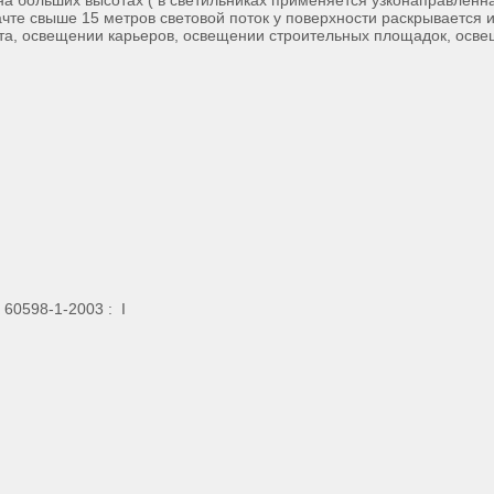
ольших высотах ( в светильниках применяется узконаправленная 
чте свыше 15 метров световой поток у поверхности раскрывается 
та, освещении карьеров, освещении строительных площадок, осв
60598-1-2003 : I