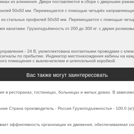
иках из алюминия. Двери поставляются в сборе с дверными рама
рофилей 50х50 мм. Перемещается с помощью четырёх направляющи
е из стальных профилей 50х50 мм. Перемещается с помощью четы
умя канатами. Грузоподъёмность от 200 до 300 кг: с двумя ролико
управления - 24 В, укомплектована контактными проводами с клем
е сигналы по прибытию. Индикатор местонахождения кабины на каж
ого помещения с выключателем и штепсельной коробкой.
Вас также могут заинтересовать
 в ресторанах, гостиницах, больницах и жилых домах. В зависимо
 Страна производитель - Россия Грузоподъемностья - 100.0 (кг) 
ывает эффективность организации их движения, обеспечиваемая 