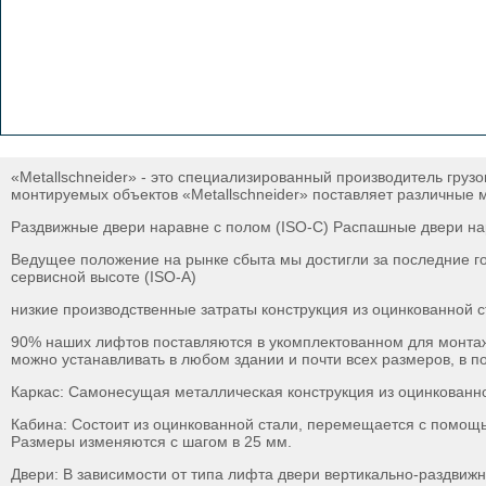
«Metallschneider» - это специализированный производитель груз
монтируемых объектов «Metallschneider» поставляет различные 
Раздвижные двери наравне с полом (ISO-C) Распашные двери на
Ведущее положение на рынке сбыта мы достигли за последние год
сервисной высоте (ISO-A)
низкие производственные затраты конструкция из оцинкованной с
90% наших лифтов поставляются в укомплектованном для монтаж
можно устанавливать в любом здании и почти всех размеров, в п
Каркас: Самонесущая металлическая конструкция из оцинкованно
Кабина: Состоит из оцинкованной стали, перемещается с помо
Размеры изменяются с шагом в 25 мм.
Двери: В зависимости от типа лифта двери вертикально-раздвиж