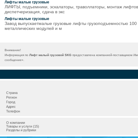
Лифты малые грузовые
ЛИФТЫ, подъемники, эскалаторы, траволлаторы, монтаж лифтов 
диспетчеризация, сдача в экс
Лифты малые грузовые
Завод выпускаетмалые грузовые лифты грузоподъемностью 100 и 
металлических модулей и м
Внимание!
Информация по
Лифт малый грузовой SKG
предоставлена компанией-поставщиком Импо
сообщение
».
Страна
Регион
Город
Адрес
Телефон
О компании
Товары и услуги (15)
Разделы и рубрики