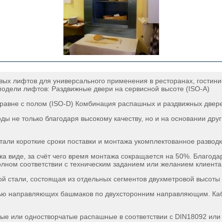
овых лифтов для универсального применения в ресторанах, гостини
модели лифтов: Раздвижные двери на сервисной высоте (ISO-A)
равне с полом (ISO-D) Комбинация распашных и раздвижных двере
ы не только благодаря высокому качеству, но и на основании дру
тали короткие сроки поставки и монтажа укомплектованное развод
а виде, за счёт чего время монтажа сокращается на 50%. Благод
олном соответствии с техническим заданием или желанием клиента
й стали, состоящая из отдельных сегментов двухметровой высоты 
щью направляющих башмаков по двухсторонним направляющим. Ка
ные или одностворчатые распашные в соответствии с DIN18092 или