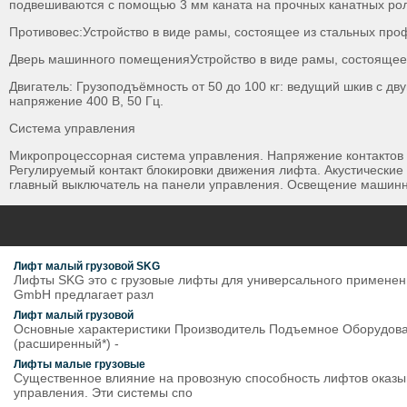
подвешиваются с помощью 3 мм каната на прочных канатных рол
Противовес:Устройство в виде рамы, состоящее из стальных п
Дверь машинного помещенияУстройство в виде рамы, состояще
Двигатель: Грузоподъёмность от 50 до 100 кг: ведущий шкив с дв
напряжение 400 В, 50 Гц.
Система управления
Микропроцессорная система управления. Напряжение контактов 
Регулируемый контакт блокировки движения лифта. Акустически
главный выключатель на панели управления. Освещение машинн
Лифт малый грузовой SKG
Лифты SKG это с грузовые лифты для универсального применения
GmbH предлагает разл
Лифт малый грузовой
Основные характеристики Производитель Подъемное Оборудование
(расширенный*) -
Лифты малые грузовые
Существенное влияние на провозную способность лифтов оказ
управления. Эти системы спо