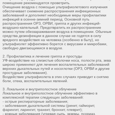
помещение рекомендуется проветрить.
Очищение воздуха с помощью ультрафиолетового излучения
обеспечивает снижение распространения инфекционных
заболеваний и дополняет необходимые меры профилактики
инфекций в осенне-зимний период. Основной путь
распространения ОРЗ, ОРВИ, гриппа и других инфекций-
воздушно-капельный. Предотвратить их распространение
можно путем обеззараживания воздуха в помещении. Обычные
средства дезинфекции в данном случае не годятся в силу
вредного воздействия на человека (особенно в быту), но
ультрафиолет эффективно борется с вирусами и микробами,
свободно двигающимися в воздухе.
2. Профилактика и лечение гриппа и простуды
УФ-воздействие на слизистые оболочки носа, полости рта, зева
широко применяют для лечения воспалительных заболеваний
верхних дыхательных путей и носоглотки (ОРЗ, ОРВИ и другие
простудные заболевания).
Воздействие ультрафиолета в этих случаях приводит к снятию
боли, отека, воспалительных явлений.
3. Локальное и внутриполостное облучение
Локальное и внутриполостное облучение эффективно в
комплексной терапии следующих заболеваний:
- острые респираторные заболевания;
- заболевания дыхательной системы (ринит, гайморит,
фарингит, ларингит, трахеит, бронхит, плеврит);
- кожные заболевания (угревая сыпь, экземы, псориаз,