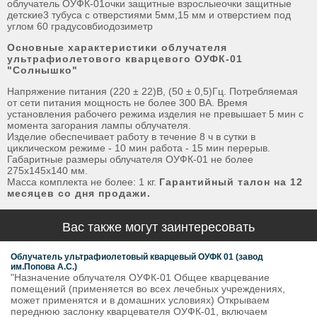
облучатель ОУФК-01очки защитные взрослыеочки защитные
детские3 тубуса с отверстиями 5мм,15 мм и отверстием под
углом 60 градусовбиодозиметр
Основные характеристики облучателя
ультрафиолетового кварцевого ОУФК-01
"Солнышко"
Напряжение питания (220 ± 22)В, (50 ± 0,5)Гц. Потребляемая
от сети питания мощность не более 300 ВА. Время
установления рабочего режима изделия не превышает 5 мин с
момента загорания лампы облучателя.
Изделие обеспечивает работу в течение 8 ч в сутки в
циклическом режиме - 10 мин работа - 15 мин перерыв.
Габаритные размеры облучателя ОУФК-01 не более
275х145х140 мм.
Масса комплекта не более: 1 кг.
Гарантийный талон на 12
месяцев со дня продажи.
Вас также могут заинтересовать
Облучатель ультрафиолетовый кварцевый ОУФК 01 (завод
им.Попова А.С.)
"Назначение облучателя ОУФК-01 Общее кварцевание
помещений (применяется во всех лечебных учреждениях,
может применятся и в домашних условиях) Открываем
переднюю заслонку кварцевателя ОУФК-01, включаем