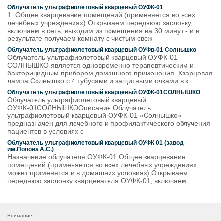
Облучатель ультрафиолетовый кварцевый ОУФК-01
1. Общее кварцевание помещений (применяется во всех
лечебных учреждениях) Открываем переднюю заслонку,
включаем в сеть, выходим из помещения на 30 минут - и в
результате получаем комнату с чистым свеж
Облучатель ультрафиолетовый кварцевый ОУФв-01 Солнышко
Облучатель ультрафиолетовый кварцевый ОУФК-01
СОЛНЫШКО является одновременно терапевтическим и
бактерицидным прибором домашнего применения. Кварцевая
лампа Солнышко с 4 тубусами и защитными очками в к
Облучатель ультрафиолетовый кварцевый ОУФК-01СОЛНЫШКО
Облучатель ультрафиолетовый кварцевый
ОУФК-01СОЛНЫШКООписание Облучатель
ультрафиолетовый кварцевый ОУФК-01 «Солнышко»
предназначен для лечебного и профилактического облучения
пациентов в условиях с
Облучатель ультрафиолетовый кварцевый ОУФК 01 (завод
им.Попова А.С.)
Назначение облучателя ОУФК-01 Общее кварцевание
помещений (применяется во всех лечебных учреждениях,
может применятся и в домашних условиях) Открываем
переднюю заслонку кварцевателя ОУФК-01, включаем
Внимание!