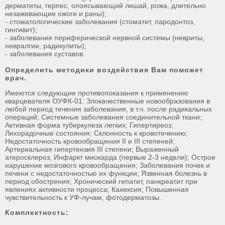
дерматиты, герпес, опоясывающий лишай, рожа, длительно
незаживающие ожоги и раны);
- стоматологические заболевания (стоматит, пародонтоз,
гингивит);
- заболевания периферической нервной системы (невриты,
невралгии, радикулиты);
- заболевания суставов.
Определить методики воздействия Вам поможет
врач.
Имеются следующие противопоказания к применению
кварцевателя ОУФК-01: Злокачественные новообразования в
любой период течения заболевания, в т.ч. после радикальных
операций; Системные заболевания соединительной ткани;
Активная форма туберкулеза легких; Гипертиреоз;
Лихорадочные состояния; Склонность к кровотечению;
Недостаточность кровообращения II и III степеней;
Артериальная гипертензия III степени; Выраженный
атеросклероз; Инфаркт миокарда (первые 2-3 недели); Острое
нарушение мозгового кровообращения; Заболевания почек и
печени с недостаточностью их функции; Язвенная болезнь в
период обострения; Хронический гепатит, панкреатит при
явлениях активности процесса; Кахексия; Повышенная
чувствительность к УФ-лучам, фотодерматозы.
Комплектность: