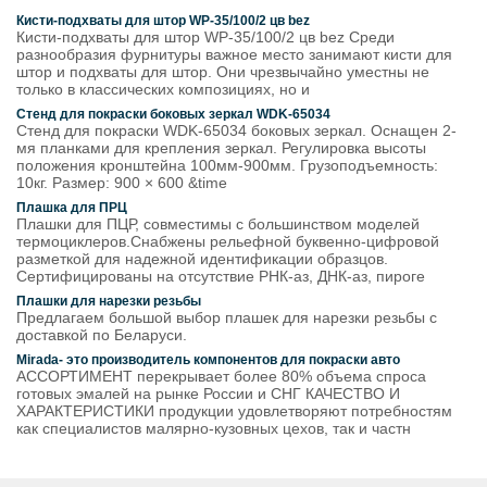
Кисти-подхваты для штор WP-35/100/2 цв bez
Кисти-подхваты для штор WP-35/100/2 цв bez Среди
разнообразия фурнитуры важное место занимают кисти для
штор и подхваты для штор. Они чрезвычайно уместны не
только в классических композициях, но и
Стенд для покраски боковых зеркал WDK-65034
Стенд для покраски WDK-65034 боковых зеркал. Оснащен 2-
мя планками для крепления зеркал. Регулировка высоты
положения кронштейна 100мм-900мм. Грузоподъемность:
10кг. Размер: 900 × 600 &time
Плашка для ПРЦ
Плашки для ПЦР, совместимы с большинством моделей
термоциклеров.Снабжены рельефной буквенно-цифровой
разметкой для надежной идентификации образцов.
Сертифицированы на отсутствие РНК-аз, ДНК-аз, пироге
Плашки для нарезки резьбы
Предлагаем большой выбор плашек для нарезки резьбы с
доставкой по Беларуси.
Mirada- это производитель компонентов для покраски авто
АССОРТИМЕНТ перекрывает более 80% объема спроса
готовых эмалей на рынке России и СНГ КАЧЕСТВО И
ХАРАКТЕРИСТИКИ продукции удовлетворяют потребностям
как специалистов малярно-кузовных цехов, так и частн