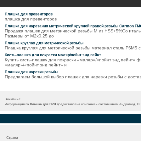
Плашка для превенторов
плашка для превенторов
Плашка для нарезания метрической крупной правой резьбы Carmon FM
Продажа плашек для метрической резьбы M из HSS+5%Co итальян
Размеры от M2x0.25 до
Плашка круглая для метрической резьбы
Плашка круглая для метрической резьбы материал сталь Р6М5 с
Кисть-плашка для покраски маляр/пойнт энд пейнт
Купить кисть-плашку для покраски «маляр»/«пойнт энд пейнт» 
«маляр»/«пойнт энд пейнт» и
Плашки для нарезки резьбы
Предлагаем большой выбор плашек для нарезки резьбы с достав
Внимание!
Информация по
Плашка для ПРЦ
предоставлена компанией-поставщиком Андромед, ООО
Страна