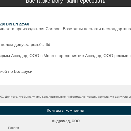
Вас также могут заинтересовать
610 DIN EN 22568
ского производителя Carmon. Возможны поставки нестандартных р
 полем допуска резьбы 6d
фирмы Ассадор, ООО в Москве предприятие Ассадор, ООО рекоменд
кой по Беларуси.
. Для того, чтобы получить дополнительную информацию, узнать актуальную цену или ус
Контакты компании
Андромед, ООО
Россия