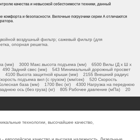
контролю качества и невысокой себестоимости техники, данный
е комфорта и безопасности. Вилочные погрузчики серии А отличаются
ратора.
 двойной воздушный фильтр; сажевый фильтр (для
ретка, опорная решетка.
а (мм) 3000 Макc.высота подъема (мм) 6500 Вилы (Д х Ш х
м) 490 Задний свес (мм) 543 Минимальный дорожный просвет
м) 4100 Высота защитной крыши (мм) 2155 Внешний радиус
корость подъема вил (с грузом) (мм/сек) 520 Скорость
Колесная база (мм) 1700 Вес (кг) 4300 Нагрузка на переднюю
на заднюю ось (без груза) (кг) 805 Рабочее давление (мПа) 20
уникальные технологии, высочайшее качество,
u - европейское качество и высокая надежность. Дизельные