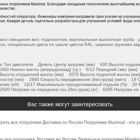
илочных погрузчиков Maximal. Благодаря западным технологиям, высочайшему 
качество.
ребностей оператора. Инженеры компании направили свои усилия на улучшени
ью. Каждая деталь тщательно разработана для улучшения условий труда опе
ого смещения вил; подлокотник; вертикальная выхлопная труба -
уха; специальные цвета по шкале цветов RAL; широкая грузовая ка
 Тип двигателя Дизель Центр загрузки (мм) 500 Высота подъем
1060 Наклон мачты (вперед/назад) (гр.) 6/12 Передний свес (м
Высота опущенной мачты (мм) 2075 Высота поднятой мачты (м
сности) (мм) 2940 Скорость передвижения (без груза) (км/ч) 19 С
 усилие (кН) 15/17 Максимально преодолеваемый подъем (%) 20 
) 2500 Нагрузка на переднюю ось (без груза) (кг) 6495 Нагрузка 
Вас также могут заинтересовать
еть все погрузчики Доставка по России Погрузчики Maximal - это 
ь все погрузчики Доставка по России Дизельные погрузчики Manito