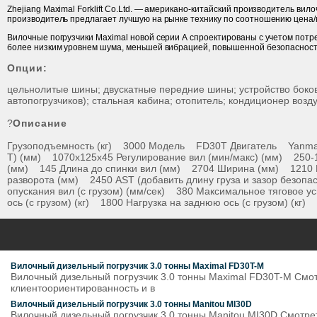
Zhejiang Maximal Forklift Co.Ltd. — американо-китайский производитель в
производитель предлагает лучшую на рынке технику по соотношению цена/
Вилочные погрузчики Maximal новой серии А спроектированы с учетом пот
более низким уровнем шума, меньшей вибрацией, повышенной безопасност
Опции:
цельнолитые шины; двускатные передние шины; устройство боков
автопогрузчиков); стальная кабина; отопитель; кондиционер возд
?
Описание
Грузоподъемность (кг) 3000 Модель FD30T Двигатель Yanmar
Т) (мм) 1070х125х45 Регулирование вил (мин/макс) (мм) 250-
(мм) 145 Длина до спинки вил (мм) 2704 Ширина (мм) 1210 
разворота (мм) 2450 AST (добавить длину груза и зазор безопа
опускания вил (с грузом) (мм/сек) 380 Максимальное тяговое
ось (с грузом) (кг) 1800 Нагрузка на заднюю ось (с грузом) (кг
Вилочный дизельный погрузчик 3.0 тонны Maximal FD30T-M
Вилочный дизельный погрузчик 3.0 тонны Maximal FD30T-M Смотр
клиентоориентированность и в
Вилочный дизельный погрузчик 3.0 тонны Manitou MI30D
Вилочный дизельный погрузчик 3.0 тонны Manitou MI30D Смотрет