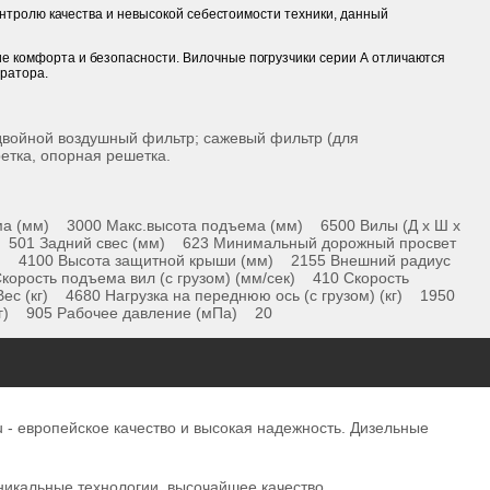
контролю качества и невысокой себестоимости техники, данный
е комфорта и безопасности. Вилочные погрузчики серии А отличаются
ратора.
 двойной воздушный фильтр; сажевый фильтр (для
ретка, опорная решетка.
а (мм) 3000 Макc.высота подъема (мм) 6500 Вилы (Д х Ш х
м) 501 Задний свес (мм) 623 Минимальный дорожный просвет
м) 4100 Высота защитной крыши (мм) 2155 Внешний радиус
корость подъема вил (с грузом) (мм/сек) 410 Скорость
с (кг) 4680 Нагрузка на переднюю ось (с грузом) (кг) 1950
) (кг) 905 Рабочее давление (мПа) 20
u - европейское качество и высокая надежность. Дизельные
уникальные технологии, высочайшее качество,