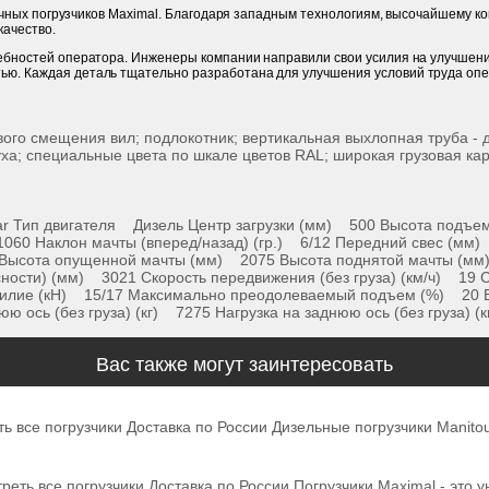
илочных погрузчиков Maximal. Благодаря западным технологиям, высочайшему 
качество.
ребностей оператора. Инженеры компании направили свои усилия на улучшени
ью. Каждая деталь тщательно разработана для улучшения условий труда опе
ого смещения вил; подлокотник; вертикальная выхлопная труба -
уха; специальные цвета по шкале цветов RAL; широкая грузовая ка
 Тип двигателя Дизель Центр загрузки (мм) 500 Высота подъем
1060 Наклон мачты (вперед/назад) (гр.) 6/12 Передний свес (м
Высота опущенной мачты (мм) 2075 Высота поднятой мачты (м
сности) (мм) 3021 Скорость передвижения (без груза) (км/ч) 19 С
усилие (кН) 15/17 Максимально преодолеваемый подъем (%) 20 Ве
нюю ось (без груза) (кг) 7275 Нагрузка на заднюю ось (без груза
Вас также могут заинтересовать
ь все погрузчики Доставка по России Дизельные погрузчики Manito
еть все погрузчики Доставка по России Погрузчики Maximal - это 