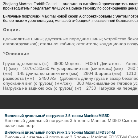
Zhejiang Maximal Forklift Co.Ltd. — американо-китайский производитель в
производитель предлагает лучшую на рынке технику по соотношению цена/
Вилочные погрузчики Maximal новой серии А спроектированы с учетом пот
более низким уровнем шума, меньшей вибрацией, повышенной безопасност
Опции:
цельнолитые шины; двускатные передние шины; устройство боков
автопогрузчиков); стальная кабина; отопитель; кондиционер возд
?
Описание
Грузоподъемность (кг) 3500 Модель FD35T Двигатель Yanmar
Т) (мм) 1070х130х50 Регулирование вил (мин/макс) (мм) 260-
(мм) 145 Длина до спинки вил (мм) 2804 Ширина (мм) 1210 
разворота (мм) 2450 AST (добавить длину груза и зазор безопа
опускания вил (с грузом) (мм/сек) 380 Максимальное тяговое 
Нагрузка на заднюю ось (с грузом) (кг) 2730 Нагрузка на перед
Вилочный дизельный погрузчик 3.5 тонны Manitou MI35D
Вилочный дизельный погрузчик 3.5 тонны Manitou MI35D Смотрет
вилочные погр
Вилочный дизельный погрузчик 3.5 тонны Maximal FD35T-M
Вилочный дизельный погрузчик 3.5 тонны Maximal FD35T-M Смотр