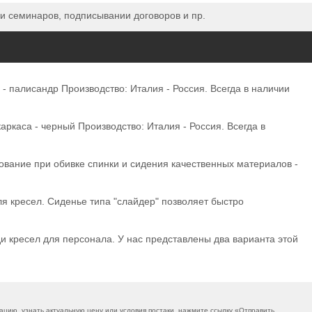
 семинаров, подписывании договоров и пр.
палисандр Производство: Италия - Россия. Всегда в наличии
каса - черный Производство: Италия - Россия. Всегда в
вание при обивке спинки и сидения качественных материалов -
я кресел. Сиденье типа "слайдер" позволяет быстро
и кресел для персонала. У нас представлены два варианта этой
ию, узнать актуальную цену или условия постаки, нажмите ссылку «
Отправить