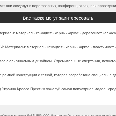
 они создадут в переговорных, конференц-залах, при проведении
Вас также могут заинтересовать
ы: материал - кожацвет - черныйкаркас - деревоцвет каркаса - 
атериалы: материал - кожацвет - черныйкаркас - пластикцвет кар
ла с оригинальным дизайном. Стремительные очертания, использо
рамной конструкции с сеткой, которая разработана специально дл
l) Украина Кресло Престиж пожалуй самая популярная модель сред
ебельная компания AM-LAURUS, ООО. Для того, чтобы получить дополнительную информац