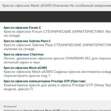
Кресло офисное Mesh a51MS Описание Но особенный микроклимат
Кресло офисное Forum C
Кресло офисное Forum CТЕХНИЧЕСКИЕ ХАРАКТЕРИСТИКИ: Материал
на складе.
Кресло офисное Sabrina Plast C
Кресло офисное Sabrina Plast CТЕХНИЧЕСКИЕ ХАРАКТЕРИСТИКИ: М
наличии на складе.
Кресла офисные Chairman
Легкое, динамичное офисное кресло CHAIRMAN 451 для персона
сетчатый акрил и ткан
Кресло офисное Mesh a53MS
Кресло офисное Mesh a53MS Сиденье кресла изготовлено в виде 
перенастроить кресло под "г
Кресло офисное компьютерное Prestige GTP (Престиж)
Компьютерное кресло для дома и офиса Prestige GTP (Nowy Sty
модели, кресло П
Внимание!
Информация по
Кресло офисное Mesh a51MS
предоставлена компанией-поставщиком М