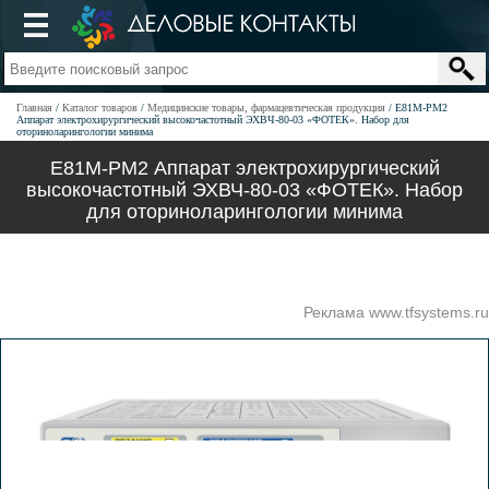
Главная
Каталог товаров
Медицинские товары, фармацевтическая продукция
Е81М-РМ2
Аппарат электрохирургический высокочастотный ЭХВЧ-80-03 «ФОТЕК». Набор для
оториноларингологии минима
Е81М-РМ2 Аппарат электрохирургический
высокочастотный ЭХВЧ-80-03 «ФОТЕК». Набор
для оториноларингологии минима
Реклама www.tfsystems.ru