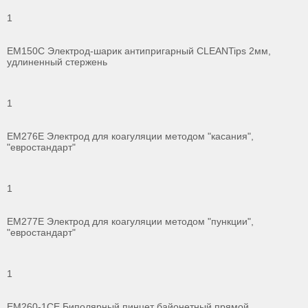
1
ЕМ150С Электрод-шарик антипригарный CLEANTips 2мм,
удлиненный стержень
1
ЕМ276Е Электрод для коагуляции методом "касания",
"евростандарт"
1
ЕМ277Е Электрод для коагуляции методом "пункции",
"евростандарт"
1
ЕМ260-1СЕ Биполярный пинцет байонетный прямой