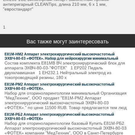
антипригарный CLEANTips, длина 210 мм, 6 х 1 мм,
"евростандарт"
1
Вас также могут заинтересовать
Е81М-НМ2 Аппарат электрохирургический высокочастотный
ЭХВЧ-80-03 «ФОТЕК». Набор для нейрохирургии минимальный
Состав комплекта Е81МВ ВЧ электрохирургический блок для
аппарата ЭХВЧ-80-03-"ФОТЕК" 1 ЕР202 Педаль
двухклавишная 1 ЕН232.1 Нейтральный электрод из
токопроводящей резины, 180 х
Е81М-РМ2 Аппарат электрохирургический высокочастотный
ЭХВЧ-80-03 «ФОТЕК».
Набор для оториноларингологии минимальный Организация
"МедТехник", ООО продает "Е81М-РМ2 Аппарат
электрохирургический высокочастотный ЭХВЧ-80-03
«ФОТЕК»." по цене 11500 RUB. Товар предлагается тем люд
Е81М-РБ2 Аппарат электрохирургический высокочастотный
ЭХВЧ-80-03 «ФОТЕК»
Набор для оториноларингологии базовый Купить Е81М-РБ2
Аппарат электрохирургический высокочастотный ЭХВЧ-80-03
«ФОТЕК» компании "МедТехник", ООО в Санкт-Петербурге