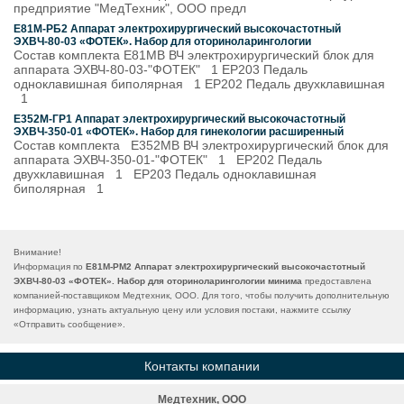
предприятие "МедТехник", ООО предл
Е81М-РБ2 Аппарат электрохирургический высокочастотный
ЭХВЧ-80-03 «ФОТЕК». Набор для оториноларингологии
Состав комплекта Е81МВ ВЧ электрохирургический блок для
аппарата ЭХВЧ-80-03-"ФОТЕК" 1 ЕР203 Педаль
одноклавишная биполярная 1 ЕР202 Педаль двухклавишная
1
Е352М-ГР1 Аппарат электрохирургический высокочастотный
ЭХВЧ-350-01 «ФОТЕК». Набор для гинекологии расширенный
Состав комплекта Е352МВ ВЧ электрохирургический блок для
аппарата ЭХВЧ-350-01-"ФОТЕК" 1 ЕР202 Педаль
двухклавишная 1 ЕР203 Педаль одноклавишная
биполярная 1
Внимание!
Информация по
Е81М-РМ2 Аппарат электрохирургический высокочастотный
ЭХВЧ-80-03 «ФОТЕК». Набор для оториноларингологии минима
предоставлена
компанией-поставщиком Медтехник, ООО. Для того, чтобы получить дополнительную
информацию, узнать актуальную цену или условия постаки, нажмите ссылку
«
Отправить сообщение
».
Контакты компании
Медтехник, ООО