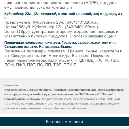
пищевого полиэтилена низкого давления (HDPE), что дает
ему, помимо допуска на контакт с п
Куботейнер 23л, 12л, пищевой, с плотной крышкой, под мед, икру, и т
п.
Предложение: Куботейнер 23л, (340*340*320мм.)
Цена=288руб. Куботейнер 12л, (340*340*160мм.)
Цена=118руб. Для транспортировки и хранения, пищевых и
хозяйственно бытовых продуктов. С плотно закрывающейс
Первичные полимеры покупаем. Гранула, сырьё, красители и т.п.
Складские остатки. Неликвиды. Вывоз
Первичные полимеры покупаем. Гранула, сырьё, красители и
т.п. Складские остатки. Неликвиды. Вывозим. Покупаем
первичные полимеры: АБС-пластик, ПНД, ПВД, ПА, ПК, ПБТ,
ПОМ, ПФЛ, ПЭТ, ПС, ПП, ТЭП, ТПУ, П
Внимание!
Информация по
Любые моющие, чистящие, дезинфицирующие, обезжиривающие
и т.п. средства для любых нужд промышленности. ТМ "Нависан", "Рапин".
Производство Беларусь.
предоставлена компанией-поставщиком Акси, ООО. Для
того, чтобы получить дополнительную информацию, узнать актуальную цену или
условия постаки, нажмите ссылку «
Отправить сообщение
».
Контакты компании