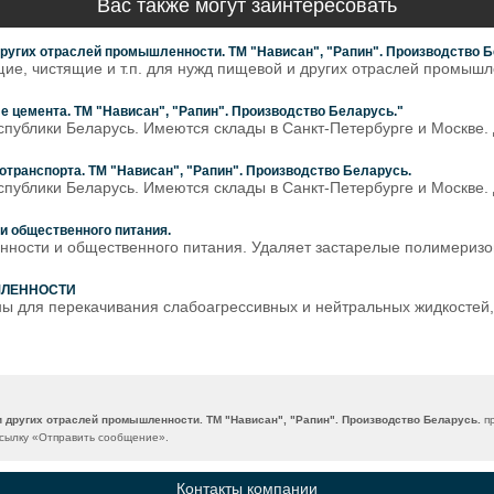
Вас также могут заинтересовать
ругих отраслей промышленности. ТМ "Нависан", "Рапин". Производство Б
, чистящие и т.п. для нужд пищевой и других отраслей промышле
е цемента. ТМ "Нависан", "Рапин". Производство Беларусь."
публики Беларусь. Имеются склады в Санкт-Петербурге и Москве. 
отранспорта. ТМ "Нависан", "Рапин". Производство Беларусь.
публики Беларусь. Имеются склады в Санкт-Петербурге и Москве. 
 общественного питания.
ости и общественного питания. Удаляет застарелые полимеризов
ШЛЕННОСТИ
ы для перекачивания слабоагрессивных и нейтральных жидкостей
 других отраслей промышленности. ТМ "Нависан", "Рапин". Производство Беларусь.
пр
сылку «
Отправить сообщение
».
Контакты компании