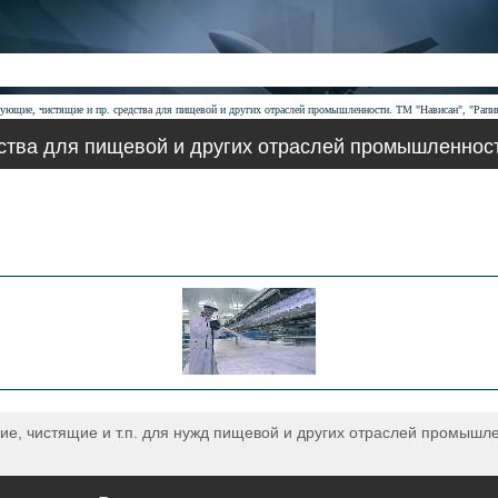
ющие, чистящие и пр. средства для пищевой и других отраслей промышленности. ТМ "Нависан", "Рапин
ва для пищевой и других отраслей промышленности
, чистящие и т.п. для нужд пищевой и других отраслей промышле