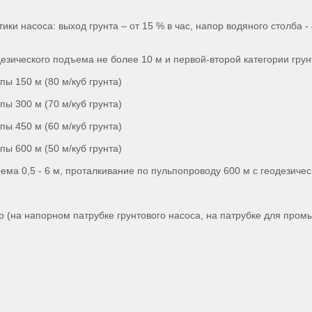
истики насоса: выход грунта – от 15 % в час, напор водяного столба
езического подъема не более 10 м и первой-второй категории грун
пы 150 м (80 м/куб грунта)
пы 300 м (70 м/куб грунта)
пы 450 м (60 м/куб грунта)
пы 600 м (50 м/куб грунта)
а 0,5 - 6 м, проталкивание по пульпопроводу 600 м с геодезичес
(на напорном патрубке грунтового насоса, на патрубке для промы