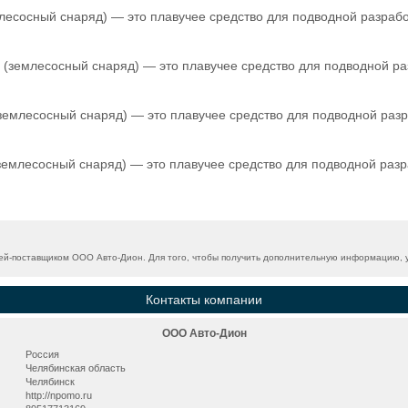
есосный снаряд) — это плавучее средство для подводной разработ
(землесосный снаряд) — это плавучее средство для подводной ра
емлесосный снаряд) — это плавучее средство для подводной разра
емлесосный снаряд) — это плавучее средство для подводной разра
й-поставщиком ООО Авто-Дион. Для того, чтобы получить дополнительную информацию, уз
Контакты компании
ООО Авто-Дион
Россия
Челябинская область
Челябинск
http://npomo.ru