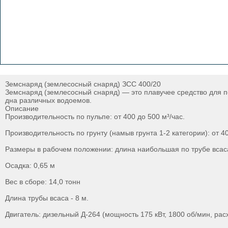
Земснаряд (землесосный снаряд) ЗСС 400/20
Земснаряд (землесосный снаряд) — это плавучее средство для по
дна различных водоемов.
Описание
Производительность по пульпе: от 400 до 500 м³/час.
Производительность по грунту (намыв грунта 1-2 категории): от 40 
Размеры в рабочем положении: длина наибольшая по трубе всаса 
Осадка: 0,65 м
Вес в сборе: 14,0 тонн
Длина трубы всаса - 8 м.
Двигатель: дизельный Д-264 (мощность 175 кВт, 1800 об/мин, расх