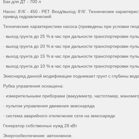
Бак для ДТ - 700 л
Насос: 8'/6' - 450 - РЕТ. Вход/выход: 8'/6'. Технические характер
привод гидравлический.
Технические характеристики насоса (приведены при условии геод
· выход грунта до 25 % в час при дальности транспортировки пуль
· выход грунта до 20 % в час при дальности транспортировки пуль
· выход грунта до 15 % в час при дальности транспортировки пуль
· выход грунта до 10 % в час при дальности транспортировки пуль
Земснаряд данной модификации поднимает грунт с глубины водоем
Рубка управления оснащена:
· измерительными приборами (вакуумметр, частотомер, манометр 
· пультом управления движения земснаряда
· система аварийного отключение сети на земснаряде
Генератор собственных нужд 28 кВт
Энергообеспечение: автономное.