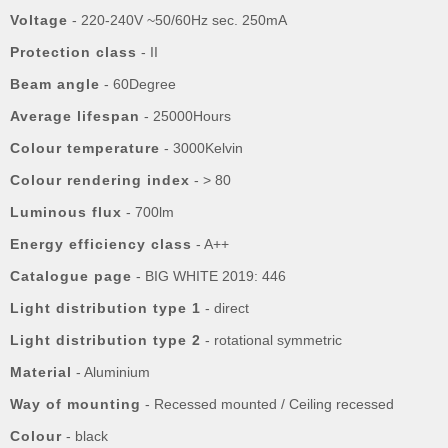
Voltage
- 220-240V ~50/60Hz sec. 250mA
Protection class
- II
Beam angle
- 60Degree
Average lifespan
- 25000Hours
Colour temperature
- 3000Kelvin
Colour rendering index
- > 80
Luminous flux
- 700lm
Energy efficiency class
- A++
Catalogue page
- BIG WHITE 2019: 446
Light distribution type 1
- direct
Light distribution type 2
- rotational symmetric
Material
- Aluminium
Way of mounting
- Recessed mounted / Ceiling recessed
Colour
- black