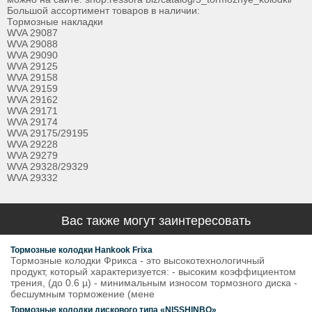
Большой ассортимент товаров в наличии:
Тормозные накладки
WVA 29087
WVA 29088
WVA 29090
WVA 29125
WVA 29158
WVA 29159
WVA 29162
WVA 29171
WVA 29174
WVA 29175/29195
WVA 29228
WVA 29279
WVA 29328/29329
WVA 29332
Вас также могут заинтересовать
Тормозные колодки Hankook Frixa
Тормозные колодки Фрикса - это высокотехнологичный
продукт, который характеризуется: - высоким коэффициентом
трения, (до 0.6 µ) - минимальным износом тормозного диска -
бесшумным торможение (мене
Тормозные колодки дискового типа «NISSHINBO»