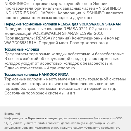
NISSHINBO» - торговая марка крупнейшего в Японии
производителя оригинальных запасных частей «NISSHINBO
INDUSTRIES INC., JAPAN». Корпорация NISSHINBO является
поставщиком тормозных колодок и других эле
Передние тормозные колодки REMSA для VOLKSWAGEN SHARAN
Передние тормозные колодки REMSA 0721.02 для всех
модификаций VOLKSWAGEN SHARAN с1995г-2010г.
Производитель: REMSA (Испания) Конструкционный номер:
VW 7D0698151A. Передний мост. Размер колесного д
Тормозные колодки
Предлагаем тормозные колодки асбестовые и безасбестовые.
В связи с заботой об окружающей среде, рынок тормозных
колодок уходит от асбестовых колодок к безасбестовым.
Однако отечественный транспорт ко
Тормозная колодка HANKOOK FRIXA
Тормозные колодки - неотъемлемая часть тормозной системы
автомобиля, которая отвечает за безопасность движения
гораздо больше, чем может показаться на первый взгляд.
Состояние тормозной системы, и в т
Внимание!
Информация по
Тормозные колодки
предоставлена компанией-поставщиком ООО
"ТД "Дельта". Для того, чтобы получить дополнительную информацию, узнать
актуальную цену или условия постаки, нажмите ссылку «
Отправить сообщение
».