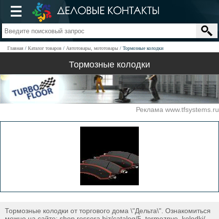
Главная
Каталог товаров
Автотовары, мототовары
Тормозные колодки
Тормозные колодки
Реклама www.tfsystems.ru
Тормозные колодки от торгового дома \"Дельта\". Ознакомиться
можно на сайте: shop.ressora biz/catalog/5_tormoznye_kolodki/