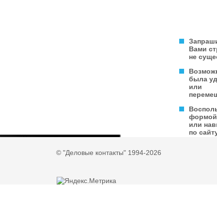
Запраш
Вами с
не суще
Возмож
была у
или
переме
Воспол
формой
или нав
по сайту
© "Деловые контакты" 1994-2026