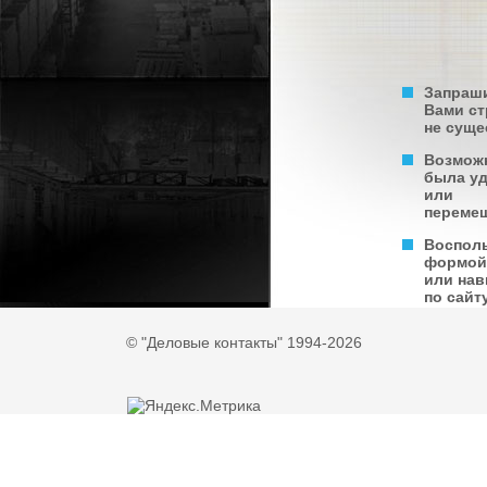
Запраш
Вами с
не суще
Возмож
была у
или
переме
Воспол
формой
или нав
по сайту
© "Деловые контакты" 1994-2026