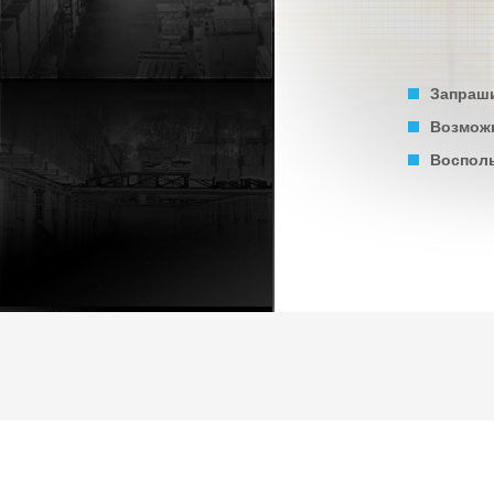
Запраши
Возможн
Восполь