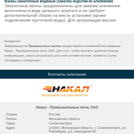
Ванны закалочные водяные (закалка изделий из алюминия)
Закалочные ванны предназначены для закалки алюминия,
выполнены в виде цельного агрегата и не требуют
дополнительной сборки на месте установки (кроме
подключения проточной воды). Для организации высоко
Внимание!
Информация по
Промывочные ванны
предоставлена компанией-поставщиком
Накал - Промышленные печи, ЗАО. Для того, чтобы получить дополнительную
информацию, узнать актуальную цену или условия постаки, нажмите ссылку
«
Отправить сообщение
».
Контакты компании
Накал - Промышленные печи, ЗАО
Страна
Россия
Регион
Московская область
Город
Сoлнeчнoгopcк
Адрес
141503, Мocкoвcкaя oблacть, г. Сoлнeчнoгopcк, ул.
Рeвoлюции, д.3, помещение 82