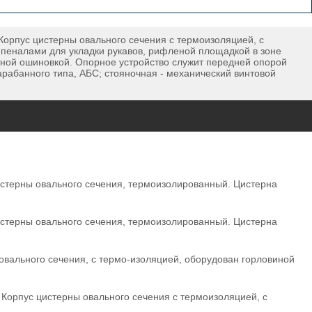
орпус цистерны овального сечения с термоизоляцией, с
пеналами для укладки рукавов, рифленой площадкой в зоне
атной ошиновкой. Опорное устройство служит передней опорой
рабанного типа, АБС; стояночная - механический винтовой
истерны овального сечения, термоизолированный. Цистерна
истерны овального сечения, термоизолированный. Цистерна
вального сечения, с термо-изоляцией, оборудован горловиной
Корпус цистерны овального сечения с термоизоляцией, с