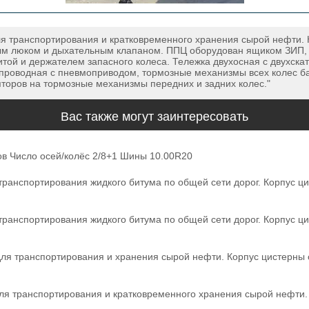
 транспортирования и кратковременного хранения сырой нефти. К
ым люком и дыхательным клапаном. ППЦ оборудован ящиком ЗИП, 
итой и держателем запасного колеса. Тележка двухосная с двухск
хпроводная с пневмоприводом, тормозные механизмы всех колес ба
торов на тормозные механизмы передних и задних колес."
Вас также могут заинтересовать
в Число осей/колёс 2/8+1 Шины 10.00R20
ранспортирования жидкого битума по общей сети дорог. Корпус ц
ранспортирования жидкого битума по общей сети дорог. Корпус ц
я транспортирования и хранения сырой нефти. Корпус цистерны о
я транспортирования и кратковременного хранения сырой нефти. 