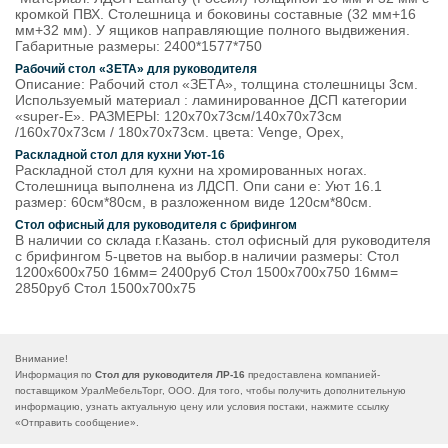
кромкой ПВХ. Столешница и боковины составные (32 мм+16
мм+32 мм). У ящиков направляющие полного выдвижения.
Габаритные размеры: 2400*1577*750
Рабочий стол «ЗЕТА» для руководителя
Описание: Рабочий стол «ЗЕТА», толщина столешницы 3см.
Используемый материал : ламинированное ДСП категории
«super-E». РАЗМЕРЫ: 120х70х73см/140х70х73см
/160х70х73см / 180х70х73см. цвета: Venge, Орех,
Раскладной стол для кухни Уют-16
Раскладной стол для кухни на хромированных ногах.
Столешница выполнена из ЛДСП. Опи сани е: Уют 16.1
размер: 60см*80см, в разложенном виде 120см*80см.
Стол офисный для руководителя с брифингом
В наличии со склада г.Казань. стол офисный для руководителя
с брифингом 5-цветов на выбор.в наличии размеры: Стол
1200х600х750 16мм= 2400руб Стол 1500х700х750 16мм=
2850руб Стол 1500х700х75
Внимание!
Информация по
Стол для руководителя ЛР-16
предоставлена компанией-
поставщиком УралМебельТорг, ООО. Для того, чтобы получить дополнительную
информацию, узнать актуальную цену или условия постаки, нажмите ссылку
«
Отправить сообщение
».