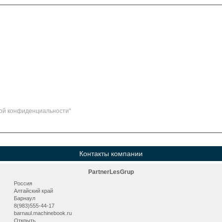
ой конфиденциальности"
Контакты компании
PartnerLesGrup
Россия
Алтайский край
Барнаул
8(983)555-44-17
barnaul.machinebook.ru
Открыть