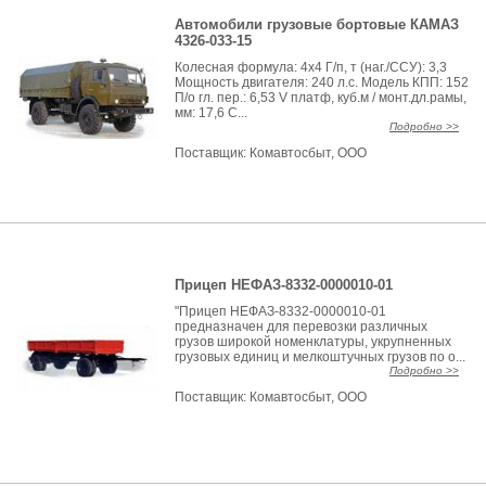
Автомобили грузовые бортовые КАМАЗ
4326-033-15
Колесная формула: 4х4 Г/п, т (наг./ССУ): 3,3
Мощность двигателя: 240 л.с. Модель КПП: 152
П/о гл. пер.: 6,53 V платф, куб.м / монт.дл.рамы,
мм: 17,6 С...
Подробно >>
Поставщик:
Комавтосбыт, ООО
Прицеп НЕФАЗ-8332-0000010-01
"Прицеп НЕФАЗ-8332-0000010-01
предназначен для перевозки различных
грузов широкой номенклатуры, укрупненных
грузовых единиц и мелкоштучных грузов по о...
Подробно >>
Поставщик:
Комавтосбыт, ООО