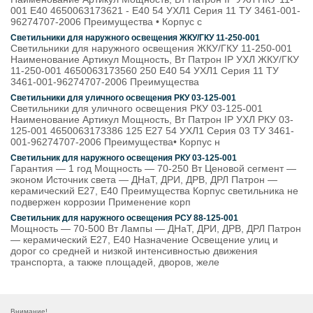
001 E40 4650063173621 - E40 54 УХЛ1 Серия 11 ТУ 3461-001-
96274707-2006 Преимущества • Корпус с
Светильники для наружного освещения ЖКУ/ГКУ 11-250-001
Светильники для наружного освещения ЖКУ/ГКУ 11-250-001
Наименование Артикул Мощность, Вт Патрон IP УХЛ ЖКУ/ГКУ
11-250-001 4650063173560 250 E40 54 УХЛ1 Серия 11 ТУ
3461-001-96274707-2006 Преимущества
Светильники для уличного освещения РКУ 03-125-001
Светильники для уличного освещения РКУ 03-125-001
Наименование Артикул Мощность, Вт Патрон IP УХЛ РКУ 03-
125-001 4650063173386 125 E27 54 УХЛ1 Серия 03 ТУ 3461-
001-96274707-2006 Преимущества• Корпус н
Светильник для наружного освещения РКУ 03-125-001
Гарантия — 1 год Мощность — 70-250 Вт Ценовой сегмент —
эконом Источник света — ДНаТ, ДРИ, ДРВ, ДРЛ Патрон —
керамический E27, E40 Преимущества Корпус светильника не
подвержен коррозии Применение корп
Светильник для наружного освещения РСУ 88-125-001
Мощность — 70-500 Вт Лампы — ДНаТ, ДРИ, ДРВ, ДРЛ Патрон
— керамический E27, E40 Назначение Освещение улиц и
дорог со средней и низкой интенсивностью движения
транспорта, а также площадей, дворов, желе
Внимание!