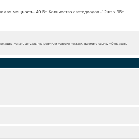
мая мощность- 40 Вт. Количество светодиодов -12шт х 3Вт.
мацию, узнать актуальную цену или условия постаки, нажмите ссылку «
Отправить