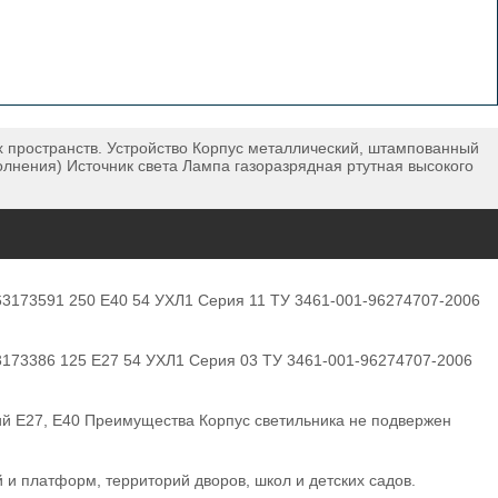
 пространств. Устройство Корпус металлический, штампованный
олнения) Источник света Лампа газоразрядная ртутная высокого
63173591 250 E40 54 УХЛ1 Серия 11 ТУ 3461-001-96274707-2006
3173386 125 E27 54 УХЛ1 Серия 03 ТУ 3461-001-96274707-2006
ий E27, E40 Преимущества Корпус светильника не подвержен
и платформ, территорий дворов, школ и детских садов.