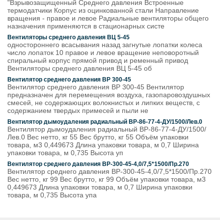
"Взрывозащищенный Среднего давления Встроенные
термодатчики Корпус из оцинкованной стали Направление
вращения - правое и левое Радиальные вентиляторы общего
назначения применяются в стационарных систе
Вентиляторы среднего давления ВЦ 5-45
одностороннего всасывания назад загнутые лопатки колеса
число лопаток 10 правое и левое вращение неповоротный
спиральный корпус прямой привод и ременный привод
Вентиляторы среднего давления ВЦ 5-45 об
Вентилятор среднего давления ВР 300-45
Вентилятор среднего давления ВР 300-45 Вентилятор
предназначен для перемещения воздуха, газопаровоздушных
смесей, не содержающих волокнистых и липких веществ, с
содержанием твердых примесей и пыли не
Вентилятор дымоудаления радиальный ВР-86-77-4-ДУ/1500/Лев.0
Вентилятор дымоудаления радиальный ВР-86-77-4-ДУ/1500/
Лев.0 Вес нетто, кг 55 Вес брутто, кг 55 Объём упаковки
товара, м3 0,449673 Длина упаковки товара, м 0,7 Ширина
упаковки товара, м 0,735 Высота уп
Вентилятор среднего давления ВР-300-45-4,0/7,5*1500/Пр.270
Вентилятор среднего давления ВР-300-45-4,0/7,5*1500/Пр.270
Вес нетто, кг 99 Вес брутто, кг 99 Объём упаковки товара, м3
0,449673 Длина упаковки товара, м 0,7 Ширина упаковки
товара, м 0,735 Высота упа