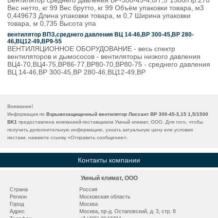
Вентилятор среднего давления ВР-300-45-4,0/7,5*1500/Пр.270
Вес нетто, кг 99 Вес брутто, кг 99 Объём упаковки товара, м3
0,449673 Длина упаковки товара, м 0,7 Ширина упаковки
товара, м 0,735 Высота упа
вентилятор ВПЗ,среднего давления ВЦ 14-46,ВР 300-45,ВР 280-
46,ВЦ12-49,ВР9-55
ВЕНТИЛЯЦИОННОЕ ОБОРУДОВАНИЕ - весь спектр
вентиляторов и дымососов - вентиляторы низкого давления
ВЦ4-70,ВЦ4-75,ВР86-77,ВР80-70,ВР80-75 - среднего давления
ВЦ 14-46,ВР 300-45,ВР 280-46,ВЦ12-49,ВР
Внимание!
Информация по
Взрывозащищенный вентилятор Лиссант ВР 300-45-3,15 1,5/1500
BK1
предоставлена компанией-поставщиком Умный климат, ООО. Для того, чтобы
получить дополнительную информацию, узнать актуальную цену или условия
постаки, нажмите ссылку «
Отправить сообщение
».
Контакты компании
Умный климат, ООО
Страна
Россия
Регион
Московская область
Город
Москва
Адрес
Москва, пр-д. Остаповский, д. 3, стр. 8