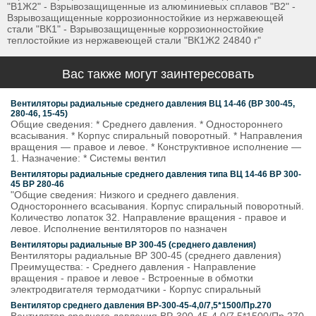
"В1Ж2" - Взрывозащищенные из алюминиевых сплавов "В2" -
Взрывозащищенные коррозионностойкие из нержавеющей
стали "ВК1" - Взрывозащищенные коррозионностойкие
теплостойкие из нержавеющей стали "ВК1Ж2 24840 r"
Вас также могут заинтересовать
Вентиляторы радиальные среднего давления ВЦ 14-46 (ВР 300-45,
280-46, 15-45)
Общие сведения: * Среднего давления. * Одностороннего
всасывания. * Корпус спиральный поворотный. * Направления
вращения — правое и левое. * Конструктивное исполнение —
1. Назначение: * Системы вентил
Вентиляторы радиальные среднего давления типа ВЦ 14-46 ВР 300-
45 ВР 280-46
"Общие сведения: Низкого и среднего давления.
Одностороннего всасывания. Корпус спиральный поворотный.
Количество лопаток 32. Направление вращения - правое и
левое. Исполнение вентиляторов по назначен
Вентиляторы радиальные ВР 300-45 (среднего давления)
Вентиляторы радиальные ВР 300-45 (среднего давления)
Преимущества: - Среднего давления - Направление
вращения - правое и левое - Встроенные в обмотки
электродвигателя термодатчики - Корпус спиральный
Вентилятор среднего давления ВР-300-45-4,0/7,5*1500/Пр.270