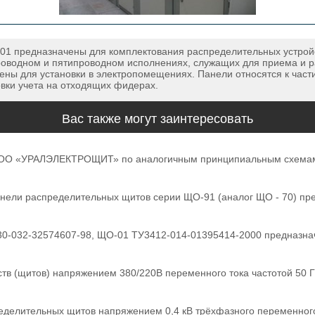
1 предназначены для комплектования распределительных устройс
проводном и пятипроводном исполнениях, служащих для приема и р
ены для установки в электропомещениях. Панели относятся к час
вки учета на отходящих фидерах.
Вас также могут заинтересовать
ООО «УРАЛЭЛЕКТРОЩИТ» по аналогичным принципиальным схемам
ели распределительных щитов серии ЩО-91 (аналог ЩО - 70) пре
0-032-32574607-98, ЩО-01 ТУ3412-014-01395414-2000 предназнач
в (щитов) напряжением 380/220В переменного тока частотой 50 Г
елительных щитов напряжением 0,4 кВ трёхфазного переменного т