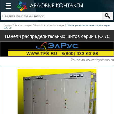
Главная
Каталог товаров
Электротехнические товары
Панели распределительных щитов серии
ЩО-70
Панели распределительных щитов серии ЩО-70
Реклама www.tfsystems.ru