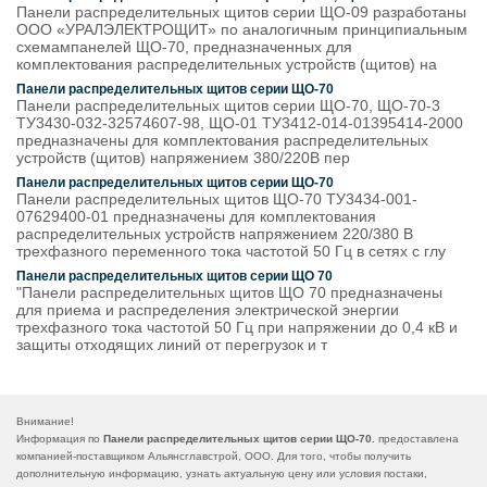
Панели распределительных щитов серии ЩО-09 разработаны
ООО «УРАЛЭЛЕКТРОЩИТ» по аналогичным принципиальным
схемампанелей ЩО-70, предназначенных для
комплектования распределительных устройств (щитов) на
Панели распределительных щитов серии ЩО-70
Панели распределительных щитов серии ЩО-70, ЩО-70-3
ТУ3430-032-32574607-98, ЩО-01 ТУ3412-014-01395414-2000
предназначены для комплектования распределительных
устройств (щитов) напряжением 380/220В пер
Панели распределительных щитов серии ЩО-70
Панели распределительных щитов ЩО-70 ТУ3434-001-
07629400-01 предназначены для комплектования
распределительных устройств напряжением 220/380 В
трехфазного переменного тока частотой 50 Гц в сетях с глу
Панели распределительных щитов серии ЩО 70
"Панели распределительных щитов ЩО 70 предназначены
для приема и распределения электрической энергии
трехфазного тока частотой 50 Гц при напряжении до 0,4 кВ и
защиты отходящих линий от перегрузок и т
Внимание!
Информация по
Панели распределительных щитов серии ЩО-70.
предоставлена
компанией-поставщиком Альянсглавстрой, ООО. Для того, чтобы получить
дополнительную информацию, узнать актуальную цену или условия постаки,