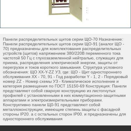
Панели распределительных щитов серии ЩО-70 Назначение:
Панели распределительных щитов серии ЩО-91 (аналог ЩО -
70) предназначены для комплектования распределительных
устройств (щитов) напряжением 380/220В переменного тока
частотой 50 Гц с глухозаземленной нейтралью, служащих для
приема, распределения электрической энергии, защиты от
перегрузок и токов короткого замыкания. Структура условного
обозначения: ЩО XX-Y-ZZ УЗ, где: ЩО - Щит одностороннего
обслуживания XX - 70, 91 - Год разработки Y - 1, 2 - Порядковый
номер ZZ - Номер схемы УЗ - Климатическое исполнение и
категория размещения по ГОСТ 15150-69 Конструкция: Панели
представляют собой сварную конструкцию из листогнутых
профилей с установленными в них коммутационно-защитными
аппаратами и электроизмерительными приборами.
Конструктивно панели Щ0-91 представляют собой
металлоконструкции, имеющие степень защиты с фасадной
стороны IР20. а с остальных сторон IР00. и предназначены для
одностороннего обслуживания