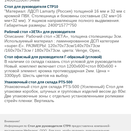
1400х1100х754мм
Стол для руководителя СТР10
"Материал: ЛДСП Lamarty (Россия) толщиной 16 мм и 32 мм с
кромкой ПВХ. Столешница и боковины составные (32 мм+16
мм+32 мм). У ящиков направляющие полного выдвижения.
Габаритные размеры: 2400*1577*750
Рабочий стол «ЗЕТА» для руководителя
Описание: Рабочий стол «ЗЕТА», толщина столешницы 3см.
Используемый материал : ламинированное ДСП категории
«super-E». РАЗМЕРЫ: 120х70х73см/140х70х73см
/160х70х73см / 180х70х73см. цвета: Venge, Орех,
Стол офисный для руководителя Г-образный (угловой)
В наличии со склада г.казань стол угловой для руководителя
Новый. комплект включает стол 1200х600+стол 800х600 +
угловой элемент. кромка противоударная 2мм. Цена =
3300руб. Шесть цветов на выбор.
Упаковочный стол для склада PTS-500
Упаковочный стол для склада PTS-500 (Усиленный) Стол для
упаковки коробок, штучных и групповых изделий весом до 80кг.
Две упаковочные зоны с отдельно установленными роликами
стрейч пленки: Вертикаль
Внимание!
Информация по
Стол для руководителя СТР9
предоставлена компанией-
поставщиком Мебелюкс, ООО. Для того, чтобы получить дополнительную